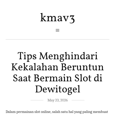
kmav3
Tips Menghindari
Kekalahan Beruntun
Saat Bermain Slot di
Dewitogel
May 23, 2026
Dalam permainan slot online, salah satu hal yang paling membuat