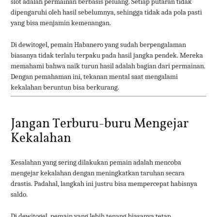
slot adalah permainan berbasis peluang. Setiap putaran tidak
dipengaruhi oleh hasil sebelumnya, sehingga tidak ada pola pasti
yang bisa menjamin kemenangan.
Di dewitogel, pemain Habanero yang sudah berpengalaman
biasanya tidak terlalu terpaku pada hasil jangka pendek. Mereka
memahami bahwa naik turun hasil adalah bagian dari permainan.
Dengan pemahaman ini, tekanan mental saat mengalami
kekalahan beruntun bisa berkurang.
Jangan Terburu-buru Mengejar
Kekalahan
Kesalahan yang sering dilakukan pemain adalah mencoba
mengejar kekalahan dengan meningkatkan taruhan secara
drastis. Padahal, langkah ini justru bisa mempercepat habisnya
saldo.
Di dewitogel, pemain yang lebih tenang biasanya tetap