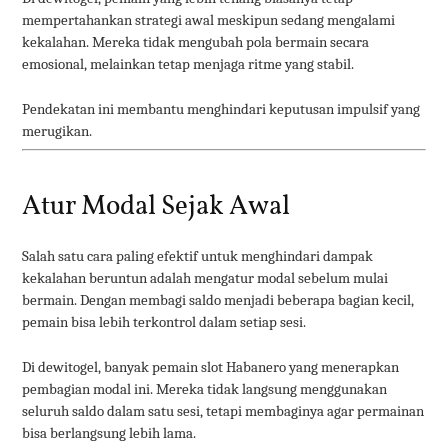
mempertahankan strategi awal meskipun sedang mengalami
kekalahan. Mereka tidak mengubah pola bermain secara
emosional, melainkan tetap menjaga ritme yang stabil.
Pendekatan ini membantu menghindari keputusan impulsif yang
merugikan.
Atur Modal Sejak Awal
Salah satu cara paling efektif untuk menghindari dampak
kekalahan beruntun adalah mengatur modal sebelum mulai
bermain. Dengan membagi saldo menjadi beberapa bagian kecil,
pemain bisa lebih terkontrol dalam setiap sesi.
Di dewitogel, banyak pemain slot Habanero yang menerapkan
pembagian modal ini. Mereka tidak langsung menggunakan
seluruh saldo dalam satu sesi, tetapi membaginya agar permainan
bisa berlangsung lebih lama.