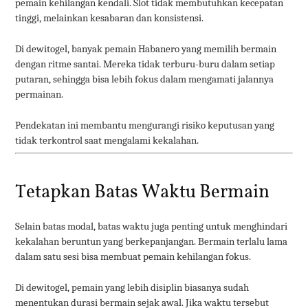
pemain kehilangan kendali. Slot tidak membutuhkan kecepatan
tinggi, melainkan kesabaran dan konsistensi.
Di dewitogel, banyak pemain Habanero yang memilih bermain
dengan ritme santai. Mereka tidak terburu-buru dalam setiap
putaran, sehingga bisa lebih fokus dalam mengamati jalannya
permainan.
Pendekatan ini membantu mengurangi risiko keputusan yang
tidak terkontrol saat mengalami kekalahan.
Tetapkan Batas Waktu Bermain
Selain batas modal, batas waktu juga penting untuk menghindari
kekalahan beruntun yang berkepanjangan. Bermain terlalu lama
dalam satu sesi bisa membuat pemain kehilangan fokus.
Di dewitogel, pemain yang lebih disiplin biasanya sudah
menentukan durasi bermain sejak awal. Jika waktu tersebut