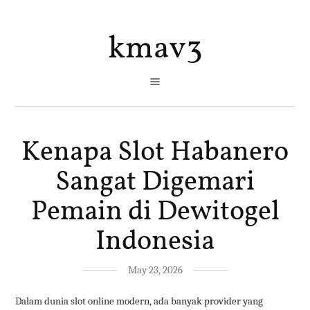
kmav3
Kenapa Slot Habanero
Sangat Digemari
Pemain di Dewitogel
Indonesia
May 23, 2026
Dalam dunia slot online modern, ada banyak provider yang