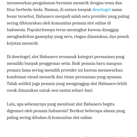
menawarkan pengalaman bermain menarik dengan tema dan
fitur berbeda-beda. Namun, di antara banyak
dewitogel
nama
besar tersebut, Habanero menjadi salah satu provider yang paling
sering dibicarakan oleh komunitas pemain slot online di
Indonesia. Popularitasnya terus meningkat karena dianggap
menghadirkan gameplay yang seru, ringan dimainkan, dan penuh
kejutan menarik.
Di dewitogel, slot Habanero termasuk kategori permainan yang
memiliki banyak penggemar setia. Baik pemain baru maupun
pemain lama sering memilih provider ini karena menawarkan
kombinasi visual menarik dan ritme permainan yang nyaman.
Tidak sedikit juga pemain yang menganggap slot Habanero lebih
cocok dimainkan untuk sesi santai sehari-hari.
Lalu, apa sebenarnya yang membuat slot Habanero begitu
digemari oleh pemain Indonesia? Berikut beberapa alasan yang
paling sering dibahas di komunitas slot online.