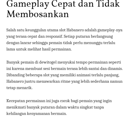
Gameplay Cepat dan Tidak
Membosankan
Salah satu keunggulan utama slot Habanero adalah gameplay-nya
yang terasa cepat dan responsif. Setiap putaran berlangsung
dengan lancar sehingga pemain tidak perlu menunggu terlalu
lama untuk melihat hasil permainan.
Banyak pemain di dewitogel menyukai tempo permainan seperti
ini karena membuat sesi bermain terasa lebih santai dan dinamis.
Dibanding beberapa slot yang memiliki animasi terlalu panjang,
Habanero justru menawarkan ritme yang lebih sederhana namun
tetap menarik.
Kecepatan permainan ini juga cocok bagi pemain yang ingin
menikmati banyak putaran dalam waktu singkat tanpa
kehilangan kenyamanan bermain.