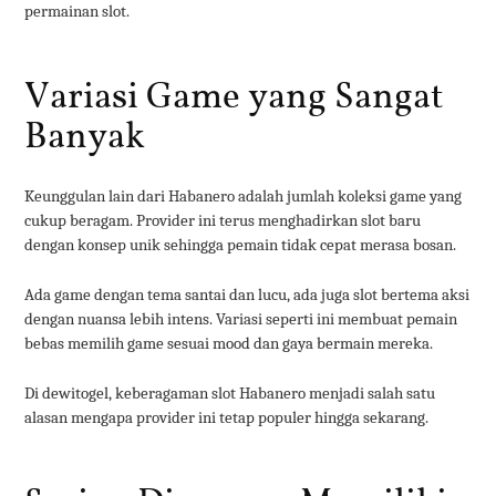
permainan slot.
Variasi Game yang Sangat
Banyak
Keunggulan lain dari Habanero adalah jumlah koleksi game yang
cukup beragam. Provider ini terus menghadirkan slot baru
dengan konsep unik sehingga pemain tidak cepat merasa bosan.
Ada game dengan tema santai dan lucu, ada juga slot bertema aksi
dengan nuansa lebih intens. Variasi seperti ini membuat pemain
bebas memilih game sesuai mood dan gaya bermain mereka.
Di dewitogel, keberagaman slot Habanero menjadi salah satu
alasan mengapa provider ini tetap populer hingga sekarang.