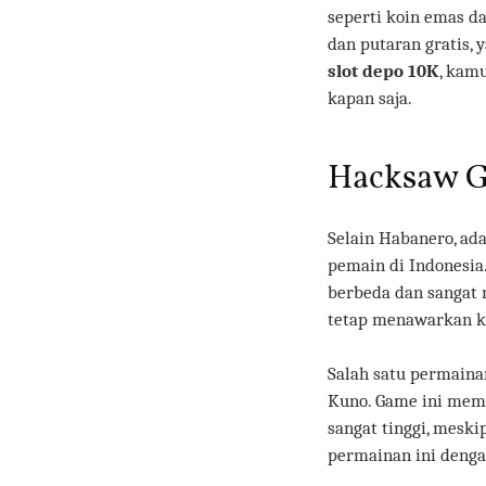
seperti koin emas d
dan putaran gratis,
slot depo 10K
, kam
kapan saja.
Hacksaw G
Selain Habanero, ad
pemain di Indonesia
berbeda dan sangat
tetap menawarkan ke
Salah satu permaina
Kuno. Game ini memi
sangat tinggi, mesk
permainan ini denga