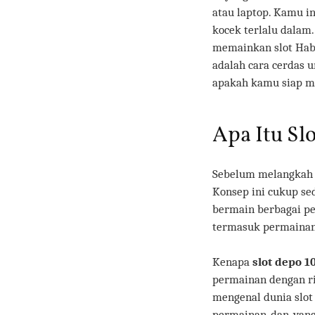
atau laptop. Kamu in
kocek terlalu dalam.
memainkan slot Hab
adalah cara cerdas 
apakah kamu siap me
Apa Itu Sl
Sebelum melangkah l
Konsep ini cukup se
bermain berbagai pe
termasuk permainan
Kenapa
slot depo 1
permainan dengan ri
mengenal dunia slot
permainan, dan, yan