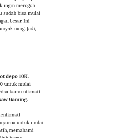
ak ingin merogoh
u sudah bisa mulai
an besar. Ini
nyak uang. Jadi,
lot depo 10K
.
00 untuk mulai
 bisa kamu nikmati
saw Gaming
.
menikmati
empurna untuk mulai
latih, memahami
iah besar.