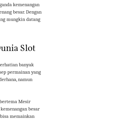
ngganda kemenangan
enang besar. Dengan
ang mungkin datang
unia Slot
perhatian banyak
sep permainan yang
derhana, namun
 bertema Mesir
an kemenangan besar
 bisa memainkan