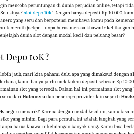
gin mencoba peruntungan di dunia perjudian online, tetapi tid
 Solusinya?
slot depo 10k
! Dengan hanya deposit Rp 10.000, kam
anero yang seru dan berpotensi membawa kamu pada kemenang
untuk meraih jackpot tanpa harus merasa khawatir kehilangan ba
njelajah dunia slot dengan modal kecil dan peluang besar?
ot Depo 10K?
ebih jauh, mari kita pahami dulu apa yang dimaksud dengan
s
derhana, kamu hanya perlu melakukan deposit sebesar Rp 10.0
rmainan slot yang tersedia. Dalam hal ini, permainan slot yang
 seru dari
Habanero
dan beberapa provider lain seperti
Hack
0K
begitu menarik? Karena dengan modal kecil ini, kamu bisa 
siko yang minim. Bagi para pemula, ini adalah langkah yang s
 tanpa harus khawatir kehilangan banyak uang. Kamu bisa ber
g paling penting, memiliki kesempatan untuk memenangkan had