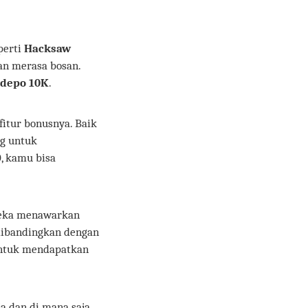
perti
Hacksaw
an merasa bosan.
 depo 10K
.
itur bonusnya. Baik
ng untuk
, kamu bisa
reka menawarkan
 dibandingkan dengan
untuk mendapatkan
 dan di mana saja.