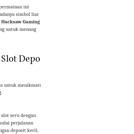
 permainan ini
adanya simbol liar
.
Hacksaw Gaming
ang untuk menang
 Slot Depo
as untuk menikmati
g
.
slot seru dengan
ulai perjalanan
gan deposit kecil,