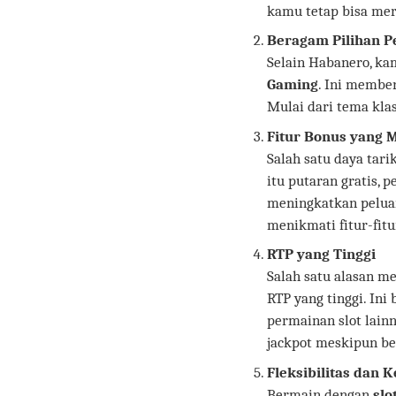
kamu tetap bisa mer
Beragam Pilihan 
Selain Habanero, ka
Gaming
. Ini membe
Mulai dari tema kla
Fitur Bonus yang 
Salah satu daya tar
itu putaran gratis, 
meningkatkan pelua
menikmati fitur-fit
RTP yang Tinggi
Salah satu alasan 
RTP yang tinggi. In
permainan slot lain
jackpot meskipun be
Fleksibilitas dan
Bermain dengan
slo