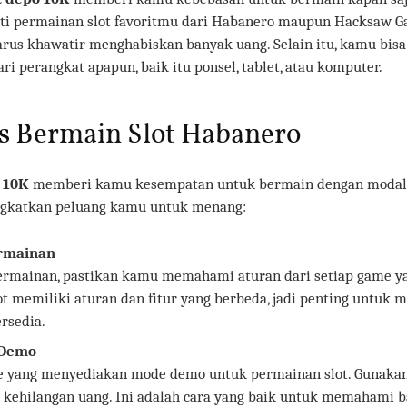
i permainan slot favoritmu dari Habanero maupun Hacksaw G
harus khawatir menghabiskan banyak uang. Selain itu, kamu bi
ari perangkat apapun, baik itu ponsel, tablet, atau komputer.
s Bermain Slot Habanero
o 10K
memberi kamu kesempatan untuk bermain dengan modal k
ingkatkan peluang kamu untuk menang:
ermainan
rmainan, pastikan kamu memahami aturan dari setiap game ya
ot memiliki aturan dan fitur yang berbeda, jadi penting untu
rsedia.
 Demo
ne yang menyediakan mode demo untuk permainan slot. Gunakan
ko kehilangan uang. Ini adalah cara yang baik untuk memahami