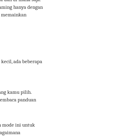
aming hanya dengan
sa memainkan
ecil, ada beberapa
ng kamu pilih.
k membaca panduan
 mode ini untuk
 bagaimana