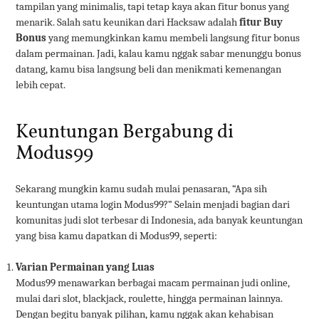
tampilan yang minimalis, tapi tetap kaya akan fitur bonus yang
menarik. Salah satu keunikan dari Hacksaw adalah
fitur Buy
Bonus
yang memungkinkan kamu membeli langsung fitur bonus
dalam permainan. Jadi, kalau kamu nggak sabar menunggu bonus
datang, kamu bisa langsung beli dan menikmati kemenangan
lebih cepat.
Keuntungan Bergabung di
Modus99
Sekarang mungkin kamu sudah mulai penasaran, “Apa sih
keuntungan utama login Modus99?” Selain menjadi bagian dari
komunitas judi slot terbesar di Indonesia, ada banyak keuntungan
yang bisa kamu dapatkan di Modus99, seperti:
Varian Permainan yang Luas
Modus99 menawarkan berbagai macam permainan judi online,
mulai dari slot, blackjack, roulette, hingga permainan lainnya.
Dengan begitu banyak pilihan, kamu nggak akan kehabisan