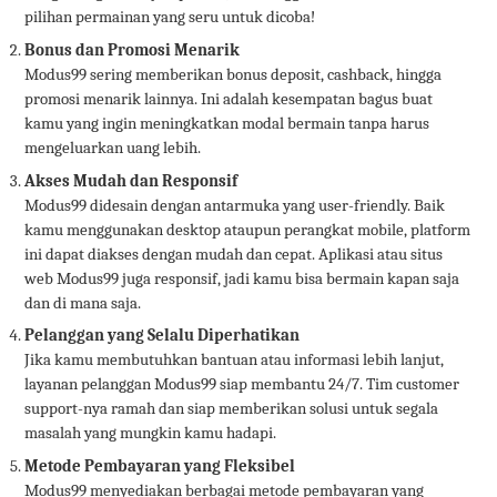
pilihan permainan yang seru untuk dicoba!
Bonus dan Promosi Menarik
Modus99 sering memberikan bonus deposit, cashback, hingga
promosi menarik lainnya. Ini adalah kesempatan bagus buat
kamu yang ingin meningkatkan modal bermain tanpa harus
mengeluarkan uang lebih.
Akses Mudah dan Responsif
Modus99 didesain dengan antarmuka yang user-friendly. Baik
kamu menggunakan desktop ataupun perangkat mobile, platform
ini dapat diakses dengan mudah dan cepat. Aplikasi atau situs
web Modus99 juga responsif, jadi kamu bisa bermain kapan saja
dan di mana saja.
Pelanggan yang Selalu Diperhatikan
Jika kamu membutuhkan bantuan atau informasi lebih lanjut,
layanan pelanggan Modus99 siap membantu 24/7. Tim customer
support-nya ramah dan siap memberikan solusi untuk segala
masalah yang mungkin kamu hadapi.
Metode Pembayaran yang Fleksibel
Modus99 menyediakan berbagai metode pembayaran yang