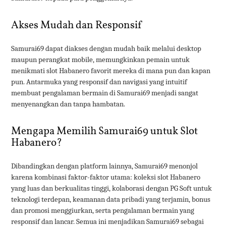
Akses Mudah dan Responsif
Samurai69 dapat diakses dengan mudah baik melalui desktop
maupun perangkat mobile, memungkinkan pemain untuk
menikmati slot Habanero favorit mereka di mana pun dan kapan
pun. Antarmuka yang responsif dan navigasi yang intuitif
membuat pengalaman bermain di Samurai69 menjadi sangat
menyenangkan dan tanpa hambatan.
Mengapa Memilih Samurai69 untuk Slot
Habanero?
Dibandingkan dengan platform lainnya, Samurai69 menonjol
karena kombinasi faktor-faktor utama: koleksi slot Habanero
yang luas dan berkualitas tinggi, kolaborasi dengan PG Soft untuk
teknologi terdepan, keamanan data pribadi yang terjamin, bonus
dan promosi menggiurkan, serta pengalaman bermain yang
responsif dan lancar. Semua ini menjadikan Samurai69 sebagai