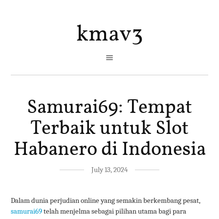
kmav3
Samurai69: Tempat
Terbaik untuk Slot
Habanero di Indonesia
July 13, 2024
Dalam dunia perjudian online yang semakin berkembang pesat,
samurai69
telah menjelma sebagai pilihan utama bagi para