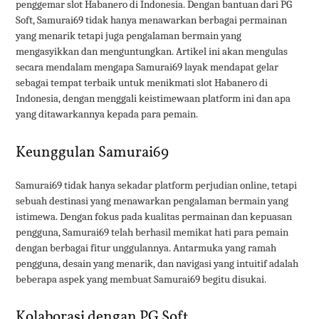
penggemar slot Habanero di Indonesia. Dengan bantuan dari PG
Soft, Samurai69 tidak hanya menawarkan berbagai permainan
yang menarik tetapi juga pengalaman bermain yang
mengasyikkan dan menguntungkan. Artikel ini akan mengulas
secara mendalam mengapa Samurai69 layak mendapat gelar
sebagai tempat terbaik untuk menikmati slot Habanero di
Indonesia, dengan menggali keistimewaan platform ini dan apa
yang ditawarkannya kepada para pemain.
Keunggulan Samurai69
Samurai69 tidak hanya sekadar platform perjudian online, tetapi
sebuah destinasi yang menawarkan pengalaman bermain yang
istimewa. Dengan fokus pada kualitas permainan dan kepuasan
pengguna, Samurai69 telah berhasil memikat hati para pemain
dengan berbagai fitur unggulannya. Antarmuka yang ramah
pengguna, desain yang menarik, dan navigasi yang intuitif adalah
beberapa aspek yang membuat Samurai69 begitu disukai.
Kolaborasi dengan PG Soft