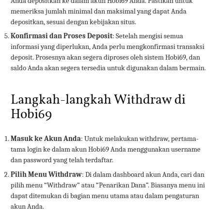
Anda depositkan ke dalam akun Hobi69 Anda. Pastikan untuk
memeriksa jumlah minimal dan maksimal yang dapat Anda
depositkan, sesuai dengan kebijakan situs.
Konfirmasi dan Proses Deposit
: Setelah mengisi semua
informasi yang diperlukan, Anda perlu mengkonfirmasi transaksi
deposit. Prosesnya akan segera diproses oleh sistem Hobi69, dan
saldo Anda akan segera tersedia untuk digunakan dalam bermain.
Langkah-langkah Withdraw di
Hobi69
Masuk ke Akun Anda
: Untuk melakukan withdraw, pertama-
tama login ke dalam akun Hobi69 Anda menggunakan username
dan password yang telah terdaftar.
Pilih Menu Withdraw
: Di dalam dashboard akun Anda, cari dan
pilih menu “Withdraw” atau “Penarikan Dana”. Biasanya menu ini
dapat ditemukan di bagian menu utama atau dalam pengaturan
akun Anda.