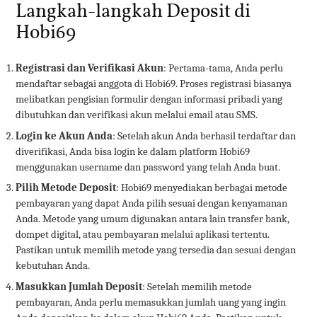
Langkah-langkah Deposit di
Hobi69
Registrasi dan Verifikasi Akun
: Pertama-tama, Anda perlu
mendaftar sebagai anggota di Hobi69. Proses registrasi biasanya
melibatkan pengisian formulir dengan informasi pribadi yang
dibutuhkan dan verifikasi akun melalui email atau SMS.
Login ke Akun Anda
: Setelah akun Anda berhasil terdaftar dan
diverifikasi, Anda bisa login ke dalam platform Hobi69
menggunakan username dan password yang telah Anda buat.
Pilih Metode Deposit
: Hobi69 menyediakan berbagai metode
pembayaran yang dapat Anda pilih sesuai dengan kenyamanan
Anda. Metode yang umum digunakan antara lain transfer bank,
dompet digital, atau pembayaran melalui aplikasi tertentu.
Pastikan untuk memilih metode yang tersedia dan sesuai dengan
kebutuhan Anda.
Masukkan Jumlah Deposit
: Setelah memilih metode
pembayaran, Anda perlu memasukkan jumlah uang yang ingin