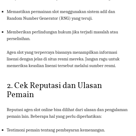
Memastikan permainan slot menggunakan sistem adil dan
Random Number Generator (RNG) yang teruji.
Memberikan perlindungan hukum jika terjadi masalah atau
perselisihan.
Agen slot yang terpercaya biasanya menampilkan informasi
lisensi dengan jelas di situs resmi mereka. Jangan ragu untuk
memeriksa keaslian lisensi tersebut melalui sumber resmi.
2. Cek Reputasi dan Ulasan
Pemain
Reputasi agen slot online bisa dilihat dari ulasan dan pengalaman
pemain lain. Beberapa hal yang perlu diperhatikan:
Testimoni pemain tentang pembayaran kemenangan.