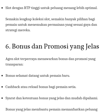
Slot dengan RTP tinggi untuk peluang menang lebih optimal.
Semakin lengkap koleksi slot, semakin banyak pilihan bagi
pemain untuk menemukan permainan yang sesuai gaya dan
strategi mereka.
6. Bonus dan Promosi yang Jelas
Agen slot terpercaya menawarkan bonus dan promosi yang
transparan:
Bonus selamat datang untuk pemain baru.
Cashback atau reload bonus bagi pemain setia.
Syarat dan ketentuan bonus yang jelas dan mudah dipahami.
Bonus yang jelas membantu pemain memanfaatkan peluang