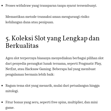
Proses withdraw yang transparan tanpa syarat tersembunyi.
Memastikan metode transaksi aman mengurangi risiko
kehilangan dana atau penipuan.
5. Koleksi Slot yang Lengkap dan
Berkualitas
Agen slot terpercaya biasanya menyediakan berbagai pilihan slot
dari penyedia perangkat lunak ternama, seperti Pragmatic Play,
NetEnt, atau Hacksaw Gaming. Beberapa hal yang membuat
pengalaman bermain lebih baik:
Ragam tema slot yang menarik, mulai dari petualangan hingga
mitologi.
Fitur bonus yang seru, seperti free spins, multiplier, dan mini
game.