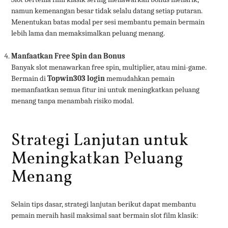
namun kemenangan besar tidak selalu datang setiap putaran.
Menentukan batas modal per sesi membantu pemain bermain
lebih lama dan memaksimalkan peluang menang.
Manfaatkan Free Spin dan Bonus
Banyak slot menawarkan free spin, multiplier, atau mini-game.
Bermain di
Topwin303 login
memudahkan pemain
memanfaatkan semua fitur ini untuk meningkatkan peluang
menang tanpa menambah risiko modal.
Strategi Lanjutan untuk
Meningkatkan Peluang
Menang
Selain tips dasar, strategi lanjutan berikut dapat membantu
pemain meraih hasil maksimal saat bermain slot film klasik: