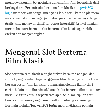
membawa pemain bernostalgia dengan film-film legendaris dari
berbagai era. Bermain slot bertema film klasik di
topwin303
login
memberikan pengalaman yang lebih seru, karena platform
ini menyediakan berbagai judul dari provider terpercaya dengan
grafis yang menawan dan fitur bonus interaktif. Artikel ini akan
membahas cara bermain slot bertema film klasik agar lebih
efektif dan menyenangkan.
Mengenal Slot Bertema
Film Klasik
Slot bertema film klasik menghadirkan karakter, adegan, dan
simbol yang familiar bagi penggemar film. Misalnya, simbol bisa
berupa poster film, karakter utama, atau elemen ikonik dari
cerita. Selain tampilan visual, banyak slot bertema film klasik juga
memiliki fitur khusus seperti free spin, wild, multiplier, atau
bonus mini-games yang meningkatkan peluang kemenangan.
Bermain melalui
Topwin303 login
memungkinkan pemain