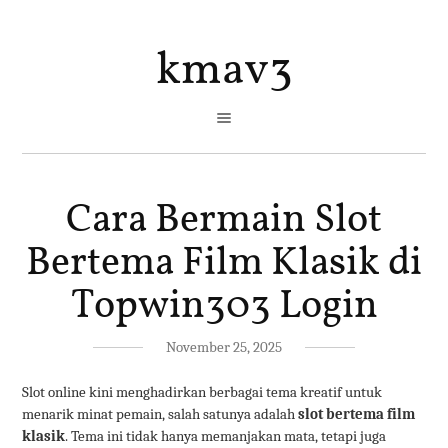
kmav3
Cara Bermain Slot
Bertema Film Klasik di
Topwin303 Login
November 25, 2025
Slot online kini menghadirkan berbagai tema kreatif untuk
menarik minat pemain, salah satunya adalah
slot bertema film
klasik
. Tema ini tidak hanya memanjakan mata, tetapi juga