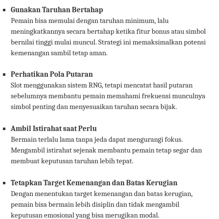
Gunakan Taruhan Bertahap
Pemain bisa memulai dengan taruhan minimum, lalu
meningkatkannya secara bertahap ketika fitur bonus atau simbol
bernilai tinggi mulai muncul. Strategi ini memaksimalkan potensi
kemenangan sambil tetap aman.
Perhatikan Pola Putaran
Slot menggunakan sistem RNG, tetapi mencatat hasil putaran
sebelumnya membantu pemain memahami frekuensi munculnya
simbol penting dan menyesuaikan taruhan secara bijak.
Ambil Istirahat saat Perlu
Bermain terlalu lama tanpa jeda dapat mengurangi fokus.
Mengambil istirahat sejenak membantu pemain tetap segar dan
membuat keputusan taruhan lebih tepat.
Tetapkan Target Kemenangan dan Batas Kerugian
Dengan menentukan target kemenangan dan batas kerugian,
pemain bisa bermain lebih disiplin dan tidak mengambil
keputusan emosional yang bisa merugikan modal.