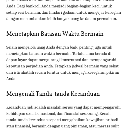
Anda. Bagi bankroll Anda menjadi bagian-bagian kecil untuk
setiap sesi bermain, dan hindari godaan untuk mengejar kerugian
dengan menambahkan lebih banyak uang ke dalam permainan.
Menetapkan Batasan Waktu Bermain
Selain mengelola uang Anda dengan baik, penting juga untuk
menetapkan batasan waktu bermain. Terlalu lama berada di
depan layar dapat mengurangi konsentrasi dan mempengaruhi
keputusan perjudian Anda. Tetapkan jadwal bermain yang sehat
dan istirahatlah secara teratur untuk menjaga kesegaran pikiran
Anda.
Mengenali Tanda-tanda Kecanduan
Kecanduan judi adalah masalah serius yang dapat mempengaruhi
kehidupan sosial, emosional, dan finansial seseorang. Kenali
tanda-tanda kecanduan seperti mengabaikan kewajiban pribadi
atau finansial, bermain dengan uang pinjaman, atau merasa sulit