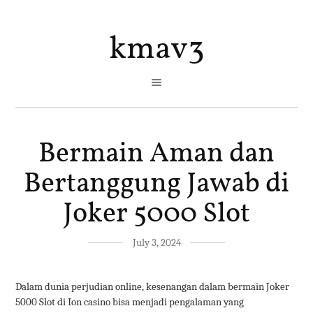
kmav3
Bermain Aman dan
Bertanggung Jawab di
Joker 5000 Slot
July 3, 2024
Dalam dunia perjudian online, kesenangan dalam bermain Joker
5000 Slot di Ion casino bisa menjadi pengalaman yang