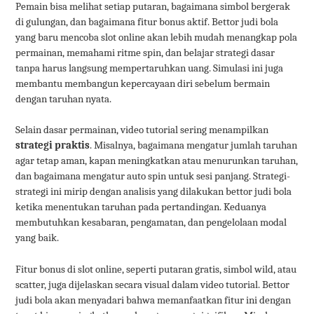
Pemain bisa melihat setiap putaran, bagaimana simbol bergerak
di gulungan, dan bagaimana fitur bonus aktif. Bettor judi bola
yang baru mencoba slot online akan lebih mudah menangkap pola
permainan, memahami ritme spin, dan belajar strategi dasar
tanpa harus langsung mempertaruhkan uang. Simulasi ini juga
membantu membangun kepercayaan diri sebelum bermain
dengan taruhan nyata.
Selain dasar permainan, video tutorial sering menampilkan
strategi praktis
. Misalnya, bagaimana mengatur jumlah taruhan
agar tetap aman, kapan meningkatkan atau menurunkan taruhan,
dan bagaimana mengatur auto spin untuk sesi panjang. Strategi-
strategi ini mirip dengan analisis yang dilakukan bettor judi bola
ketika menentukan taruhan pada pertandingan. Keduanya
membutuhkan kesabaran, pengamatan, dan pengelolaan modal
yang baik.
Fitur bonus di slot online, seperti putaran gratis, simbol wild, atau
scatter, juga dijelaskan secara visual dalam video tutorial. Bettor
judi bola akan menyadari bahwa memanfaatkan fitur ini dengan