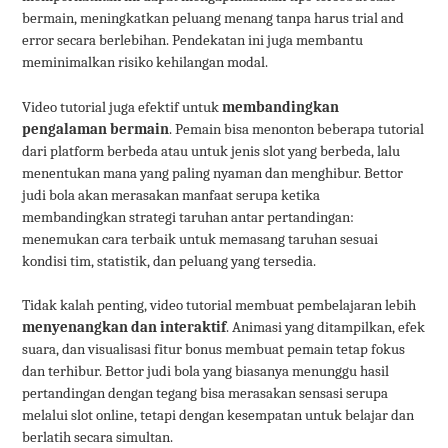
bermain, meningkatkan peluang menang tanpa harus trial and
error secara berlebihan. Pendekatan ini juga membantu
meminimalkan risiko kehilangan modal.
Video tutorial juga efektif untuk
membandingkan
pengalaman bermain
. Pemain bisa menonton beberapa tutorial
dari platform berbeda atau untuk jenis slot yang berbeda, lalu
menentukan mana yang paling nyaman dan menghibur. Bettor
judi bola akan merasakan manfaat serupa ketika
membandingkan strategi taruhan antar pertandingan:
menemukan cara terbaik untuk memasang taruhan sesuai
kondisi tim, statistik, dan peluang yang tersedia.
Tidak kalah penting, video tutorial membuat pembelajaran lebih
menyenangkan dan interaktif
. Animasi yang ditampilkan, efek
suara, dan visualisasi fitur bonus membuat pemain tetap fokus
dan terhibur. Bettor judi bola yang biasanya menunggu hasil
pertandingan dengan tegang bisa merasakan sensasi serupa
melalui slot online, tetapi dengan kesempatan untuk belajar dan
berlatih secara simultan.