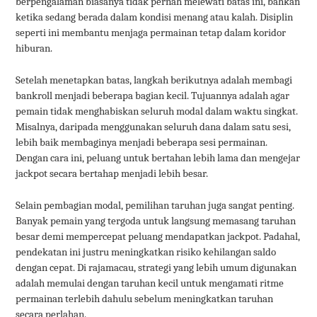
berpengalaman biasanya tidak pernah melewati batas ini, bahkan
ketika sedang berada dalam kondisi menang atau kalah. Disiplin
seperti ini membantu menjaga permainan tetap dalam koridor
hiburan.
Setelah menetapkan batas, langkah berikutnya adalah membagi
bankroll menjadi beberapa bagian kecil. Tujuannya adalah agar
pemain tidak menghabiskan seluruh modal dalam waktu singkat.
Misalnya, daripada menggunakan seluruh dana dalam satu sesi,
lebih baik membaginya menjadi beberapa sesi permainan.
Dengan cara ini, peluang untuk bertahan lebih lama dan mengejar
jackpot secara bertahap menjadi lebih besar.
Selain pembagian modal, pemilihan taruhan juga sangat penting.
Banyak pemain yang tergoda untuk langsung memasang taruhan
besar demi mempercepat peluang mendapatkan jackpot. Padahal,
pendekatan ini justru meningkatkan risiko kehilangan saldo
dengan cepat. Di rajamacau, strategi yang lebih umum digunakan
adalah memulai dengan taruhan kecil untuk mengamati ritme
permainan terlebih dahulu sebelum meningkatkan taruhan
secara perlahan.