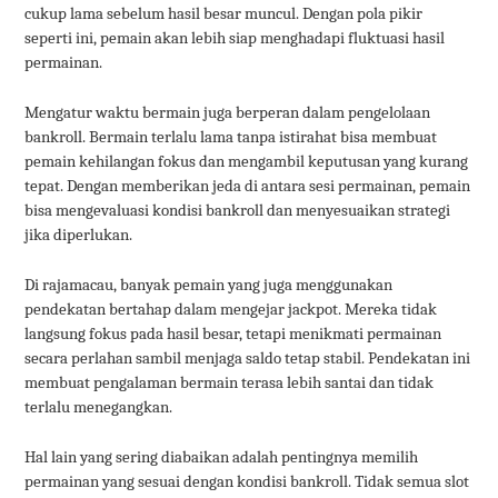
cukup lama sebelum hasil besar muncul. Dengan pola pikir
seperti ini, pemain akan lebih siap menghadapi fluktuasi hasil
permainan.
Mengatur waktu bermain juga berperan dalam pengelolaan
bankroll. Bermain terlalu lama tanpa istirahat bisa membuat
pemain kehilangan fokus dan mengambil keputusan yang kurang
tepat. Dengan memberikan jeda di antara sesi permainan, pemain
bisa mengevaluasi kondisi bankroll dan menyesuaikan strategi
jika diperlukan.
Di rajamacau, banyak pemain yang juga menggunakan
pendekatan bertahap dalam mengejar jackpot. Mereka tidak
langsung fokus pada hasil besar, tetapi menikmati permainan
secara perlahan sambil menjaga saldo tetap stabil. Pendekatan ini
membuat pengalaman bermain terasa lebih santai dan tidak
terlalu menegangkan.
Hal lain yang sering diabaikan adalah pentingnya memilih
permainan yang sesuai dengan kondisi bankroll. Tidak semua slot