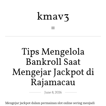
kmav3
Tips Mengelola
Bankroll Saat
Mengejar Jackpot di
Rajamacau
June 8, 2026
Mengejar jackpot dalam permainan slot online sering menjadi