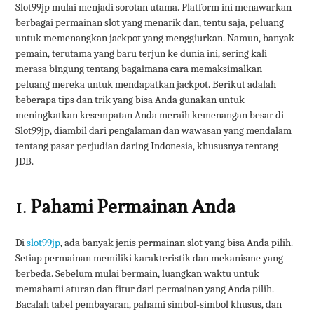
Slot99jp mulai menjadi sorotan utama. Platform ini menawarkan
berbagai permainan slot yang menarik dan, tentu saja, peluang
untuk memenangkan jackpot yang menggiurkan. Namun, banyak
pemain, terutama yang baru terjun ke dunia ini, sering kali
merasa bingung tentang bagaimana cara memaksimalkan
peluang mereka untuk mendapatkan jackpot. Berikut adalah
beberapa tips dan trik yang bisa Anda gunakan untuk
meningkatkan kesempatan Anda meraih kemenangan besar di
Slot99jp, diambil dari pengalaman dan wawasan yang mendalam
tentang pasar perjudian daring Indonesia, khususnya tentang
JDB.
1.
Pahami Permainan Anda
Di
slot99jp
, ada banyak jenis permainan slot yang bisa Anda pilih.
Setiap permainan memiliki karakteristik dan mekanisme yang
berbeda. Sebelum mulai bermain, luangkan waktu untuk
memahami aturan dan fitur dari permainan yang Anda pilih.
Bacalah tabel pembayaran, pahami simbol-simbol khusus, dan