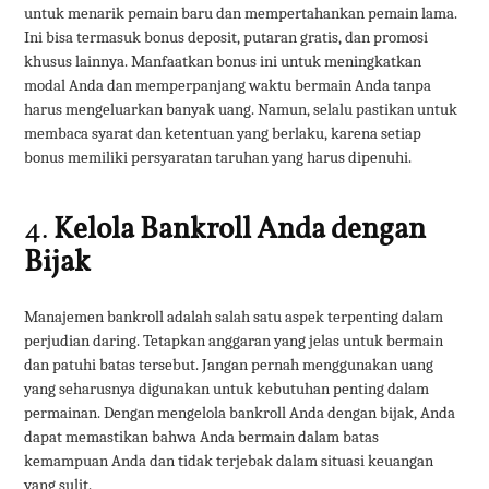
untuk menarik pemain baru dan mempertahankan pemain lama.
Ini bisa termasuk bonus deposit, putaran gratis, dan promosi
khusus lainnya. Manfaatkan bonus ini untuk meningkatkan
modal Anda dan memperpanjang waktu bermain Anda tanpa
harus mengeluarkan banyak uang. Namun, selalu pastikan untuk
membaca syarat dan ketentuan yang berlaku, karena setiap
bonus memiliki persyaratan taruhan yang harus dipenuhi.
4.
Kelola Bankroll Anda dengan
Bijak
Manajemen bankroll adalah salah satu aspek terpenting dalam
perjudian daring. Tetapkan anggaran yang jelas untuk bermain
dan patuhi batas tersebut. Jangan pernah menggunakan uang
yang seharusnya digunakan untuk kebutuhan penting dalam
permainan. Dengan mengelola bankroll Anda dengan bijak, Anda
dapat memastikan bahwa Anda bermain dalam batas
kemampuan Anda dan tidak terjebak dalam situasi keuangan
yang sulit.