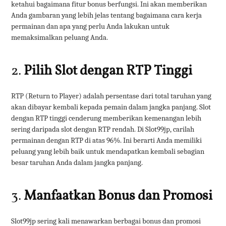
ketahui bagaimana fitur bonus berfungsi. Ini akan memberikan
Anda gambaran yang lebih jelas tentang bagaimana cara kerja
permainan dan apa yang perlu Anda lakukan untuk
memaksimalkan peluang Anda.
2.
Pilih Slot dengan RTP Tinggi
RTP (Return to Player) adalah persentase dari total taruhan yang
akan dibayar kembali kepada pemain dalam jangka panjang. Slot
dengan RTP tinggi cenderung memberikan kemenangan lebih
sering daripada slot dengan RTP rendah. Di Slot99jp, carilah
permainan dengan RTP di atas 96%. Ini berarti Anda memiliki
peluang yang lebih baik untuk mendapatkan kembali sebagian
besar taruhan Anda dalam jangka panjang.
3.
Manfaatkan Bonus dan Promosi
Slot99jp sering kali menawarkan berbagai bonus dan promosi