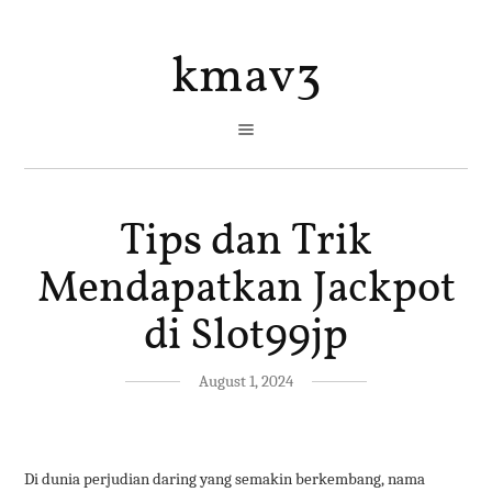
kmav3
Tips dan Trik
Mendapatkan Jackpot
di Slot99jp
August 1, 2024
Di dunia perjudian daring yang semakin berkembang, nama