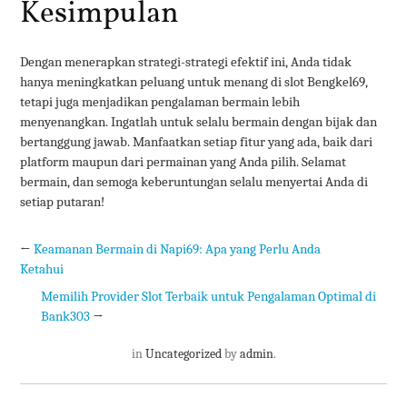
Kesimpulan
Dengan menerapkan strategi-strategi efektif ini, Anda tidak
hanya meningkatkan peluang untuk menang di slot Bengkel69,
tetapi juga menjadikan pengalaman bermain lebih
menyenangkan. Ingatlah untuk selalu bermain dengan bijak dan
bertanggung jawab. Manfaatkan setiap fitur yang ada, baik dari
platform maupun dari permainan yang Anda pilih. Selamat
bermain, dan semoga keberuntungan selalu menyertai Anda di
setiap putaran!
←
Keamanan Bermain di Napi69: Apa yang Perlu Anda
Ketahui
Memilih Provider Slot Terbaik untuk Pengalaman Optimal di
Bank303
→
in
Uncategorized
by
admin
.