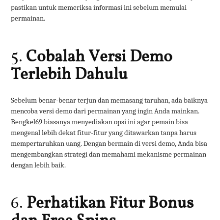
pastikan untuk memeriksa informasi ini sebelum memulai
permainan.
5.
Cobalah Versi Demo
Terlebih Dahulu
Sebelum benar-benar terjun dan memasang taruhan, ada baiknya
mencoba versi demo dari permainan yang ingin Anda mainkan.
Bengkel69 biasanya menyediakan opsi ini agar pemain bisa
mengenal lebih dekat fitur-fitur yang ditawarkan tanpa harus
mempertaruhkan uang. Dengan bermain di versi demo, Anda bisa
mengembangkan strategi dan memahami mekanisme permainan
dengan lebih baik.
6.
Perhatikan Fitur Bonus