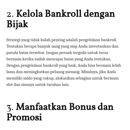
2.
Kelola Bankroll dengan
Bijak
Strategi yang tidak kalah penting adalah pengelolaan bankroll.
Tentukan berapa banyak uang yang siap Anda investasikan dan
patuhi batas tersebut. Jangan pernah tergoda untuk terus
bermain ketika sudah mencapai batas yang Anda tentukan.
Dengan pengelolaan bankroll yang baik, Anda bisa bermain lebih
lama dan meningkatkan peluang menang. Misalnya, jika Anda
memiliki saldo yang cukup, alokasikan sebagian untuk bermain
slot dan sisanya untuk taruhan lain.
3.
Manfaatkan Bonus dan
Promosi