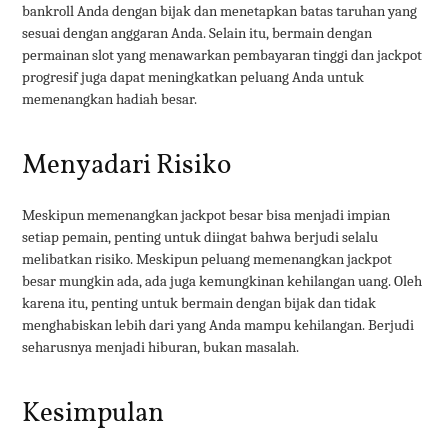
bankroll Anda dengan bijak dan menetapkan batas taruhan yang
sesuai dengan anggaran Anda. Selain itu, bermain dengan
permainan slot yang menawarkan pembayaran tinggi dan jackpot
progresif juga dapat meningkatkan peluang Anda untuk
memenangkan hadiah besar.
Menyadari Risiko
Meskipun memenangkan jackpot besar bisa menjadi impian
setiap pemain, penting untuk diingat bahwa berjudi selalu
melibatkan risiko. Meskipun peluang memenangkan jackpot
besar mungkin ada, ada juga kemungkinan kehilangan uang. Oleh
karena itu, penting untuk bermain dengan bijak dan tidak
menghabiskan lebih dari yang Anda mampu kehilangan. Berjudi
seharusnya menjadi hiburan, bukan masalah.
Kesimpulan