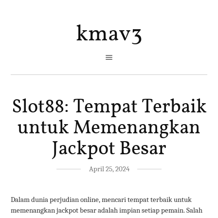
kmav3
Slot88: Tempat Terbaik
untuk Memenangkan
Jackpot Besar
April 25, 2024
Dalam dunia perjudian online, mencari tempat terbaik untuk
memenangkan jackpot besar adalah impian setiap pemain. Salah