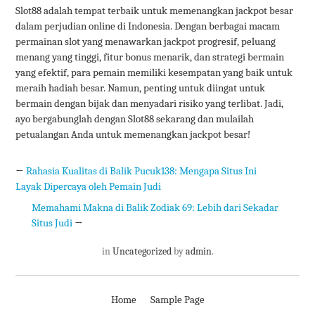
Slot88 adalah tempat terbaik untuk memenangkan jackpot besar
dalam perjudian online di Indonesia. Dengan berbagai macam
permainan slot yang menawarkan jackpot progresif, peluang
menang yang tinggi, fitur bonus menarik, dan strategi bermain
yang efektif, para pemain memiliki kesempatan yang baik untuk
meraih hadiah besar. Namun, penting untuk diingat untuk
bermain dengan bijak dan menyadari risiko yang terlibat. Jadi,
ayo bergabunglah dengan Slot88 sekarang dan mulailah
petualangan Anda untuk memenangkan jackpot besar!
←
Rahasia Kualitas di Balik Pucuk138: Mengapa Situs Ini
Layak Dipercaya oleh Pemain Judi
Memahami Makna di Balik Zodiak 69: Lebih dari Sekadar
Situs Judi
→
in
Uncategorized
by
admin
.
Home
Sample Page