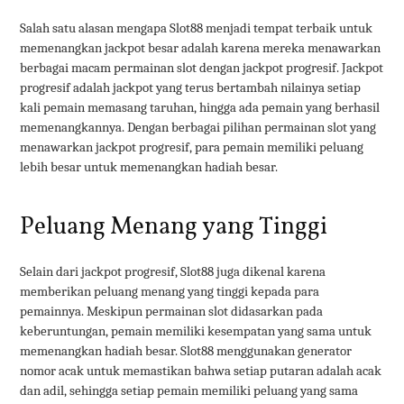
Salah satu alasan mengapa Slot88 menjadi tempat terbaik untuk
memenangkan jackpot besar adalah karena mereka menawarkan
berbagai macam permainan slot dengan jackpot progresif. Jackpot
progresif adalah jackpot yang terus bertambah nilainya setiap
kali pemain memasang taruhan, hingga ada pemain yang berhasil
memenangkannya. Dengan berbagai pilihan permainan slot yang
menawarkan jackpot progresif, para pemain memiliki peluang
lebih besar untuk memenangkan hadiah besar.
Peluang Menang yang Tinggi
Selain dari jackpot progresif, Slot88 juga dikenal karena
memberikan peluang menang yang tinggi kepada para
pemainnya. Meskipun permainan slot didasarkan pada
keberuntungan, pemain memiliki kesempatan yang sama untuk
memenangkan hadiah besar. Slot88 menggunakan generator
nomor acak untuk memastikan bahwa setiap putaran adalah acak
dan adil, sehingga setiap pemain memiliki peluang yang sama