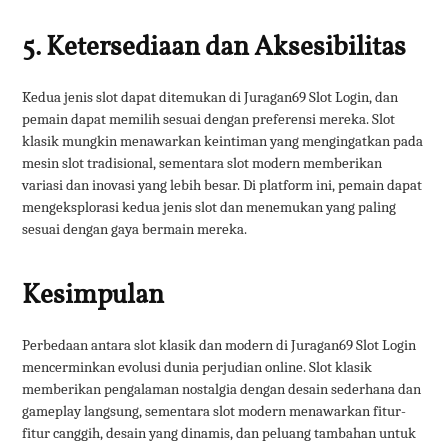
5. Ketersediaan dan Aksesibilitas
Kedua jenis slot dapat ditemukan di Juragan69 Slot Login, dan
pemain dapat memilih sesuai dengan preferensi mereka. Slot
klasik mungkin menawarkan keintiman yang mengingatkan pada
mesin slot tradisional, sementara slot modern memberikan
variasi dan inovasi yang lebih besar. Di platform ini, pemain dapat
mengeksplorasi kedua jenis slot dan menemukan yang paling
sesuai dengan gaya bermain mereka.
Kesimpulan
Perbedaan antara slot klasik dan modern di Juragan69 Slot Login
mencerminkan evolusi dunia perjudian online. Slot klasik
memberikan pengalaman nostalgia dengan desain sederhana dan
gameplay langsung, sementara slot modern menawarkan fitur-
fitur canggih, desain yang dinamis, dan peluang tambahan untuk