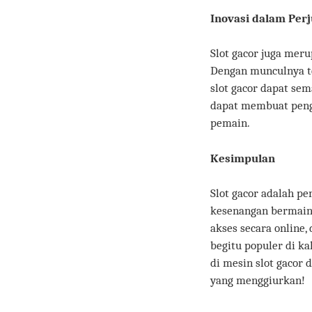
Inovasi dalam Perj
Slot gacor juga mer
Dengan munculnya te
slot gacor dapat sem
dapat membuat peng
pemain.
Kesimpulan
Slot gacor adalah p
kesenangan bermain 
akses secara online,
begitu populer di k
di mesin slot gacor
yang menggiurkan!