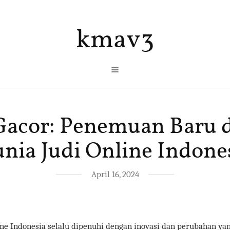
kmav3
 Gacor: Penemuan Baru 
nia Judi Online Indone
April 16, 2024
ine Indonesia selalu dipenuhi dengan inovasi dan perubahan ya