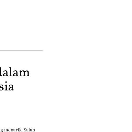
dalam
sia
ng menarik. Salah