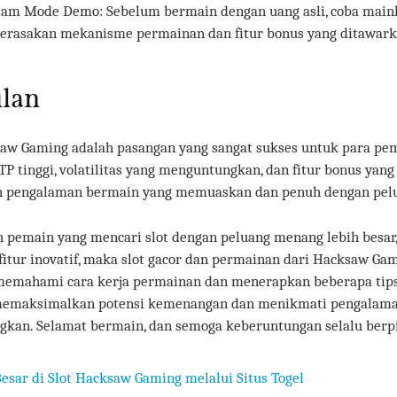
lam Mode Demo: Sebelum bermain dengan uang asli, coba mai
rasakan mekanisme permainan dan fitur bonus yang ditawark
ulan
saw Gaming adalah pasangan yang sangat sukses untuk para pem
 tinggi, volatilitas yang menguntungkan, dan fitur bonus yang 
pengalaman bermain yang memuaskan dan penuh dengan pel
lah pemain yang mencari slot dengan peluang menang lebih besar
fitur inovatif, maka slot gacor dan permainan dari Hacksaw Gam
memahami cara kerja permainan dan menerapkan beberapa tips
 memaksimalkan potensi kemenangan dan menikmati pengalam
kan. Selamat bermain, dan semoga keberuntungan selalu berp
sar di Slot Hacksaw Gaming melalui Situs Togel