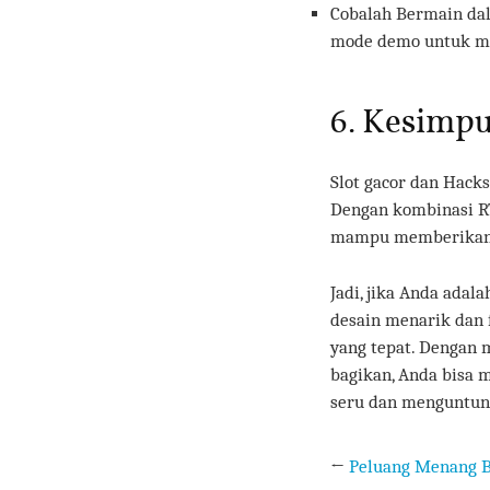
Cobalah Bermain da
mode demo untuk me
6. Kesimp
Slot gacor dan Hack
Dengan kombinasi RTP
mampu memberikan 
Jadi, jika Anda ada
desain menarik dan 
yang tepat. Dengan 
bagikan, Anda bisa
seru dan menguntung
←
Peluang Menang Be