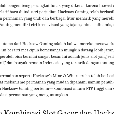
ah pengembang perangkat lunak yang dikenal karena inovasi 
latif baru di industri perjudian, Hacksaw Gaming telah berhasi
n permainan yang unik dan berbagai fitur menarik yang merek
ming memiliki ciri khas: visual yang tajam, animasi dinamis, 
rik utama dari Hacksaw Gaming adalah bahwa mereka menawarka
Hal ini berarti meskipun kemenangan mungkin datang lebih jaran
roleh bisa bernilai sangat besar. Ini adalah jenis slot yang ser
ard,” dan banyak pemain Indonesia yang tertarik dengan tantang
ermainan seperti Hacksaw’s Mine & Win, mereka telah berhasi
at mekanisme permainan yang mudah dipahami namun penuh d
dan Hacksaw Gaming bertemu—kombinasi antara RTP tinggi dan v
ndasi permainan yang menguntungkan.
a Kombinasi Slot Gacor dan Hack