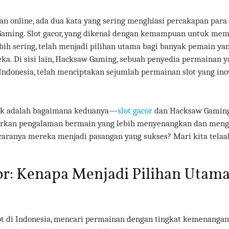
n online, ada dua kata yang sering menghiasi percakapan para 
Gaming. Slot gacor, yang dikenal dengan kemampuan untuk me
ih sering, telah menjadi pilihan utama bagi banyak pemain yan
a. Di sisi lain, Hacksaw Gaming, sebuah penyedia permainan 
Indonesia, telah menciptakan sejumlah permainan slot yang ino
ik adalah bagaimana keduanya—
slot gacor
dan Hacksaw Gaming
kan pengalaman bermain yang lebih menyenangkan dan meng
aranya mereka menjadi pasangan yang sukses? Mari kita telaa
cor: Kenapa Menjadi Pilihan Utam
?
ot di Indonesia, mencari permainan dengan tingkat kemenangan 