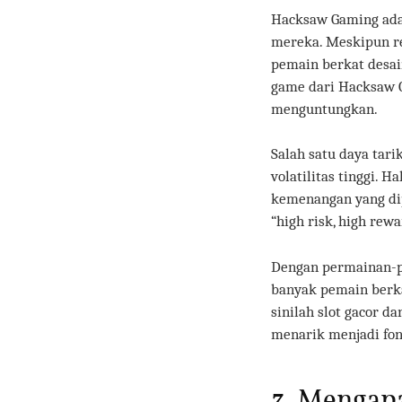
Hacksaw Gaming adal
mereka. Meskipun re
pemain berkat desai
game dari Hacksaw Ga
menguntungkan.
Salah satu daya ta
volatilitas tinggi. 
kemenangan yang dipe
“high risk, high rew
Dengan permainan-p
banyak pemain berk
sinilah slot gacor 
menarik menjadi fo
3. Mengap