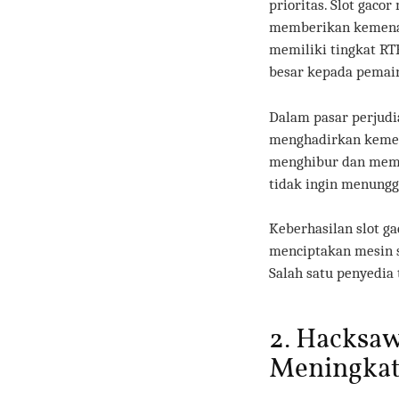
prioritas. Slot gaco
memberikan kemenang
memiliki tingkat RTP
besar kepada pemain
Dalam pasar perjudi
menghadirkan kemena
menghibur dan memb
tidak ingin menungg
Keberhasilan slot g
menciptakan mesin s
Salah satu penyedia
2. Hacksaw
Meningkat