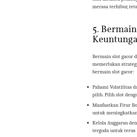
merasa terhibur, te
5. Bermai
Keuntungan
Bermain slot gacor 
memerlukan strategi
bermain slot gacor:
Pahami Volatilitas 
pilih. Pilih slot de
Manfaatkan Fitur Bo
untuk meningkatkan
Kelola Anggaran den
tergoda untuk terus