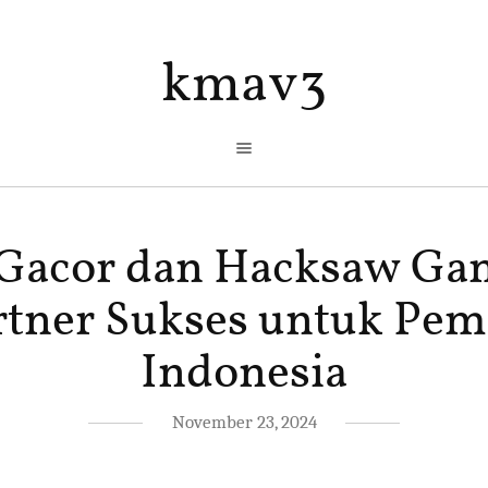
kmav3
 Gacor dan Hacksaw Ga
rtner Sukses untuk Pem
Indonesia
November 23, 2024