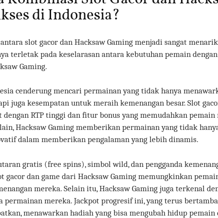
ses di Indonesia?
antara slot gacor dan Hacksaw Gaming menjadi sangat menarik
ya terletak pada keselarasan antara kebutuhan pemain dengan
cksaw Gaming.
onesia cenderung mencari permainan yang tidak hanya menawa
etapi juga kesempatan untuk meraih kemenangan besar. Slot ga
t dengan RTP tinggi dan fitur bonus yang memudahkan pemai
 lain, Hacksaw Gaming memberikan permainan yang tidak hany
inovatif dalam memberikan pengalaman yang lebih dinamis.
putaran gratis (free spins), simbol wild, dan pengganda kemenan
ot gacor dan game dari Hacksaw Gaming memungkinkan pemai
nangan mereka. Selain itu, Hacksaw Gaming juga terkenal den
a permainan mereka. Jackpot progresif ini, yang terus bertamb
patkan, menawarkan hadiah yang bisa mengubah hidup pemain 