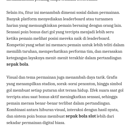
Selain itu, fitur ini menambah dimensi sosial dalam permainan.
Banyak platform menyediakan leaderboard atau turnamen
harian yang memungkinkan pemain bersaing dengan orang lain.
Sensasi poin bonus dari gol yang tercipta menjadi lebih seru
ketika pemain melihat posisi mereka naik di leaderboard.
Kompetisi yang sehat ini memacu pemain untuk lebih teliti dalam
memilih taruhan, memperhatikan performa tim, dan merasakan
ketegangan layaknya menit-menit terakhir dalam pertandingan
sepak bola
.
Visual dan tema permainan juga menambah daya tarik. Grafis
yang menampilkan stadion, sorak-sorai penonton, hingga simbol
gol membuat setiap putaran slot terasa hidup. Efek suara saat gol
tercipta atau saat bonus aktif meningkatkan sensasi, sehingga
pemain merasa benar-benar terlibat dalam pertandingan.
Kombinasi antara hiburan visual, interaksi dengan hasil nyata,
dan sistem poin bonus membuat
sepak bola slot
lebih dari
sekadar permainan digital biasa.