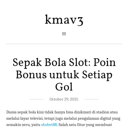
kmav3
Sepak Bola Slot: Poin
Bonus untuk Setiap
Gol
October 29, 2025
Dunia sepak bola kini tidak hanya bisa dinikmati di stadion atau
melalui layar televisi, tetapi juga melalui pengalaman digital yang
semakin seru, yaitu
sbobet88
. Salah satu fitur yang membuat