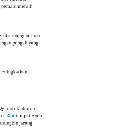
n pemain meraih
Scatter yang berupa
engan pengali yang
meningkatkan
nggi untuk ukuran
tus Slot
tempat Anda
r mungkin jarang