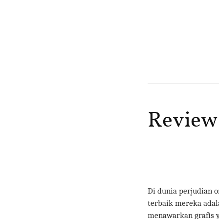
Review 
Di dunia perjudian o
terbaik mereka adala
menawarkan grafis y