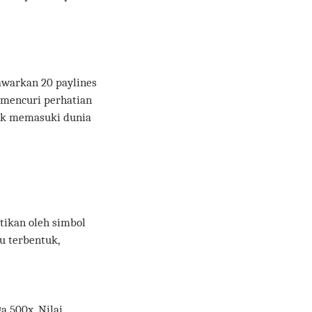
awarkan 20 paylines
g mencuri perhatian
tuk memasuki dunia
tikan oleh simbol
u terbentuk,
a 500x. Nilai