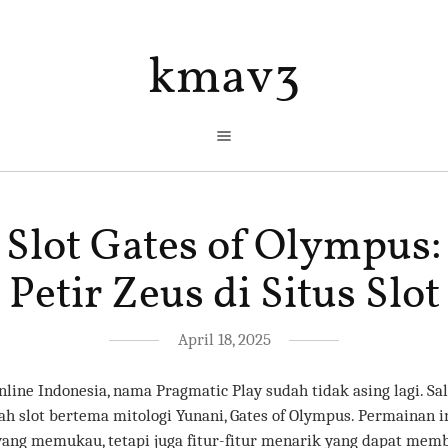
kmav3
Slot Gates of Olympus:
Petir Zeus di Situs Slot
April 18, 2025
nline Indonesia, nama Pragmatic Play sudah tidak asing lagi.
Sa
h slot bertema mitologi Yunani, Gates of Olympus.
Permainan in
ang memukau, tetapi juga fitur-fitur menarik yang dapat me