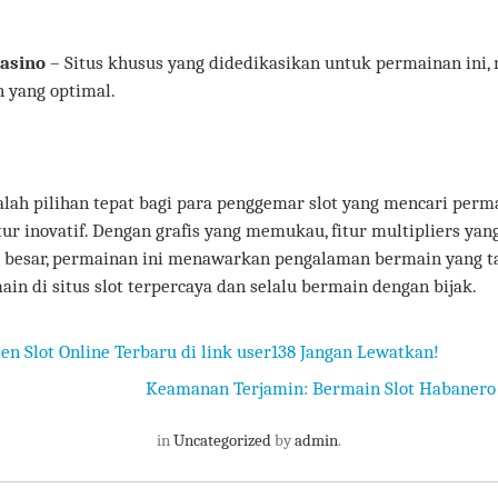
Casino
– Situs khusus yang didedikasikan untuk permainan ini
 yang optimal.
alah pilihan tepat bagi para penggemar slot yang mencari per
ur inovatif.
Dengan grafis yang memukau, fitur multipliers yan
 besar, permainan ini menawarkan pengalaman bermain yang ta
in di situs slot terpercaya dan selalu bermain dengan bijak.
n Slot Online Terbaru di link user138 Jangan Lewatkan!
Keamanan Terjamin: Bermain Slot Habanero d
in
Uncategorized
by
admin
.