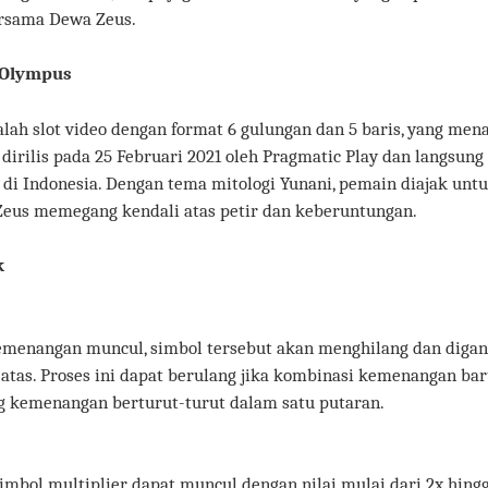
ersama Dewa Zeus.
 Olympus
alah slot video dengan format 6 gulungan dan 5 baris, yang men
dirilis pada 25 Februari 2021 oleh Pragmatic Play dan langsun
di Indonesia.
Dengan tema mitologi Yunani, pemain diajak un
Zeus memegang kendali atas petir dan keberuntungan.
k
kemenangan muncul, simbol tersebut akan menghilang dan digan
 atas. Proses ini dapat berulang jika kombinasi kemenangan bar
 kemenangan berturut-turut dalam satu putaran.
mbol multiplier dapat muncul dengan nilai mulai dari 2x hingg