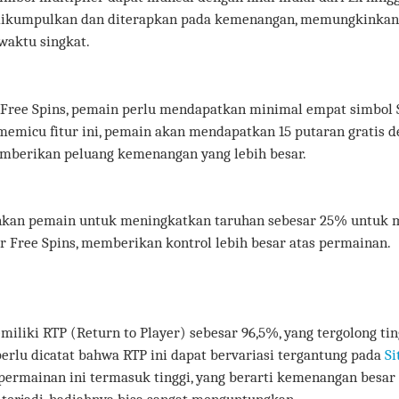
n dikumpulkan dan diterapkan pada kemenangan, memungkinka
waktu singkat.
Free Spins, pemain perlu mendapatkan minimal empat simbol 
 memicu fitur ini, pemain akan mendapatkan 15 putaran gratis d
mberikan peluang kemenangan yang lebih besar.
nkan pemain untuk meningkatkan taruhan sebesar 25% untuk 
r Free Spins, memberikan kontrol lebih besar atas permainan.
iliki RTP (Return to Player) sebesar 96,5%, yang tergolong ti
erlu dicatat bahwa RTP ini dapat bervariasi tergantung pada
Si
s permainan ini termasuk tinggi, yang berarti kemenangan besa