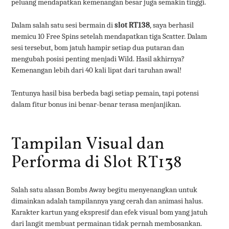
peluang mendapatkan kemenangan besar juga semakin tinggi.
Dalam salah satu sesi bermain di
slot RT138
, saya berhasil
memicu 10 Free Spins setelah mendapatkan tiga Scatter. Dalam
sesi tersebut, bom jatuh hampir setiap dua putaran dan
mengubah posisi penting menjadi Wild. Hasil akhirnya?
Kemenangan lebih dari 40 kali lipat dari taruhan awal!
Tentunya hasil bisa berbeda bagi setiap pemain, tapi potensi
dalam fitur bonus ini benar-benar terasa menjanjikan.
Tampilan Visual dan
Performa di Slot RT138
Salah satu alasan Bombs Away begitu menyenangkan untuk
dimainkan adalah tampilannya yang cerah dan animasi halus.
Karakter kartun yang ekspresif dan efek visual bom yang jatuh
dari langit membuat permainan tidak pernah membosankan.