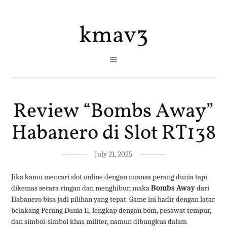
kmav3
Review “Bombs Away”
Habanero di Slot RT138
July 21, 2025
Jika kamu mencari slot online dengan nuansa perang dunia tapi
dikemas secara ringan dan menghibur, maka
Bombs Away
dari
Habanero bisa jadi pilihan yang tepat. Game ini hadir dengan latar
belakang Perang Dunia II, lengkap dengan bom, pesawat tempur,
dan simbol-simbol khas militer, namun dibungkus dalam