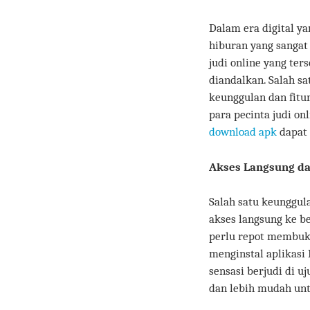
Dalam era digital ya
hiburan yang sangat
judi online yang ter
diandalkan. Salah s
keunggulan dan fitu
para pecinta judi on
download apk
dapat 
Akses Langsung da
Salah satu keunggu
akses langsung ke be
perlu repot membuk
menginstal aplikasi
sensasi berjudi di uj
dan lebih mudah un