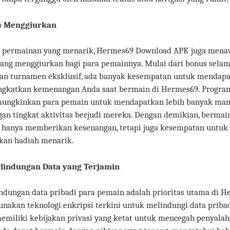
s Menggiurkan
nis permainan yang menarik, Hermes69 Download APK juga mena
ang menggiurkan bagi para pemainnya. Mulai dari bonus selam
an turnamen eksklusif, ada banyak kesempatan untuk mendapa
gkatkan kemenangan Anda saat bermain di Hermes69. Program 
mungkinkan para pemain untuk mendapatkan lebih banyak man
ngan tingkat aktivitas berjudi mereka. Dengan demikian, berm
 hanya memberikan kesenangan, tetapi juga kesempatan untu
kan hadiah menarik.
lindungan Data yang Terjamin
dungan data pribadi para pemain adalah prioritas utama di 
akan teknologi enkripsi terkini untuk melindungi data priba
memiliki kebijakan privasi yang ketat untuk mencegah penyalah