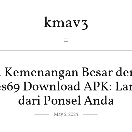
kmav3
h Kemenangan Besar de
s69 Download APK: La
dari Ponsel Anda
May 2, 2024