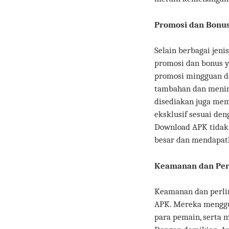
Promosi dan Bonu
Selain berbagai je
promosi dan bonus y
promosi mingguan d
tambahan dan menin
disediakan juga me
eksklusif sesuai de
Download APK tidak
besar dan mendapat
Keamanan dan Per
Keamanan dan perlin
APK. Mereka menggun
para pemain, serta 