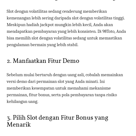
Slot dengan volatilitas sedang cenderung memberikan
kemenangan lebih sering daripada slot dengan volatilitas tinggi.
Meskipun hadiah jackpot mungkin lebih kecil, Anda akan
mendapatkan pembayaran yang lebih konsisten. Di 98Toto, Anda
bisa memilih slot dengan volatilitas sedang untuk memastikan
pengalaman bermain yang lebih stabil.
2. Manfaatkan Fitur Demo
Sebelum mulai bertaruh dengan uang asli, cobalah memainkan
versi demo dari permainan slot yang Anda minati. Ini
memberikan kesempatan untuk memahami mekanisme
permainan, fitur bonus, serta pola pembayaran tanpa risiko
kehilangan uang.
3. Pilih Slot dengan Fitur Bonus yang
Menarik