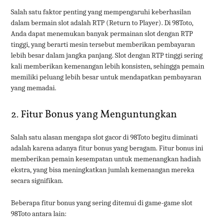
Salah satu faktor penting yang mempengaruhi keberhasilan
dalam bermain slot adalah RTP (Return to Player). Di 98Toto,
Anda dapat menemukan banyak permainan slot dengan RTP
tinggi, yang berarti mesin tersebut memberikan pembayaran
lebih besar dalam jangka panjang. Slot dengan RTP tinggi sering
kali memberikan kemenangan lebih konsisten, sehingga pemain
memiliki peluang lebih besar untuk mendapatkan pembayaran
yang memadai.
2. Fitur Bonus yang Menguntungkan
Salah satu alasan mengapa slot gacor di 98Toto begitu diminati
adalah karena adanya fitur bonus yang beragam. Fitur bonus ini
memberikan pemain kesempatan untuk memenangkan hadiah
ekstra, yang bisa meningkatkan jumlah kemenangan mereka
secara signifikan.
Beberapa fitur bonus yang sering ditemui di game-game slot
98Toto antara lain: