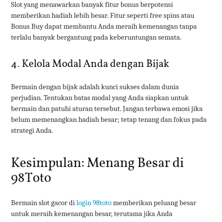
Slot yang menawarkan banyak fitur bonus berpotensi
memberikan hadiah lebih besar. Fitur seperti free spins atau
Bonus Buy dapat membantu Anda meraih kemenangan tanpa
terlalu banyak bergantung pada keberuntungan semata.
4. Kelola Modal Anda dengan Bijak
Bermain dengan bijak adalah kunci sukses dalam dunia
perjudian. Tentukan batas modal yang Anda siapkan untuk
bermain dan patuhi aturan tersebut. Jangan terbawa emosi jika
belum memenangkan hadiah besar; tetap tenang dan fokus pada
strategi Anda.
Kesimpulan: Menang Besar di
98Toto
Bermain slot gacor di
login 98toto
memberikan peluang besar
untuk meraih kemenangan besar, terutama jika Anda