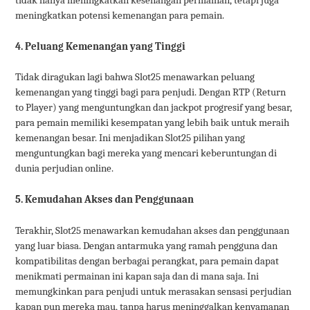
meningkatkan potensi kemenangan para pemain.
4. Peluang Kemenangan yang Tinggi
Tidak diragukan lagi bahwa Slot25 menawarkan peluang
kemenangan yang tinggi bagi para penjudi. Dengan RTP (Return
to Player) yang menguntungkan dan jackpot progresif yang besar,
para pemain memiliki kesempatan yang lebih baik untuk meraih
kemenangan besar. Ini menjadikan Slot25 pilihan yang
menguntungkan bagi mereka yang mencari keberuntungan di
dunia perjudian online.
5. Kemudahan Akses dan Penggunaan
Terakhir, Slot25 menawarkan kemudahan akses dan penggunaan
yang luar biasa. Dengan antarmuka yang ramah pengguna dan
kompatibilitas dengan berbagai perangkat, para pemain dapat
menikmati permainan ini kapan saja dan di mana saja. Ini
memungkinkan para penjudi untuk merasakan sensasi perjudian
kapan pun mereka mau, tanpa harus meninggalkan kenyamanan