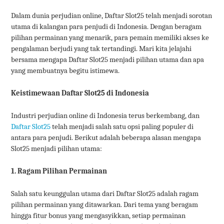
Dalam dunia perjudian online, Daftar Slot25 telah menjadi sorotan
utama di kalangan para penjudi di Indonesia. Dengan beragam
pilihan permainan yang menarik, para pemain memiliki akses ke
pengalaman berjudi yang tak tertandingi. Mari kita jelajahi
bersama mengapa Daftar Slot25 menjadi pilihan utama dan apa
yang membuatnya begitu istimewa.
Keistimewaan Daftar Slot25 di Indonesia
Industri perjudian online di Indonesia terus berkembang, dan
Daftar Slot25
telah menjadi salah satu opsi paling populer di
antara para penjudi. Berikut adalah beberapa alasan mengapa
Slot25 menjadi pilihan utama:
1. Ragam Pilihan Permainan
Salah satu keunggulan utama dari Daftar Slot25 adalah ragam
pilihan permainan yang ditawarkan. Dari tema yang beragam
hingga fitur bonus yang mengasyikkan, setiap permainan