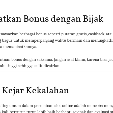
atkan Bonus dengan Bijak
enawarkan berbagai bonus seperti putaran gratis, cashback, atau
ng bagus untuk memperpanjang waktu bermain dan meningkatk
ra memanfaatkannya.
ntuan bonus dengan saksama. Jangan asal klaim, karena bisa ja
alu tinggi sehingga sulit dicairkan.
n Kejar Kekalahan
paling umum dalam permainan slot online adalah mencoba menge
kali berturut-turut, lebih baik berhenti sejenak dan evaluasi s