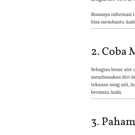
Biasanya informasi i
bisa membantu Anda
2. Coba 
Sebagian besar slot
membiasakan diri de
tekanan uang asli, 
bermain Anda.
3. Pahami