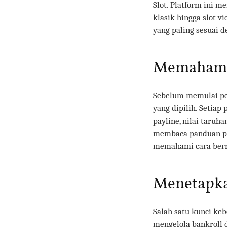
Slot. Platform ini m
klasik hingga slot 
yang paling sesuai d
Memahami 
Sebelum memulai pe
yang dipilih. Setiap
payline, nilai taru
membaca panduan per
memahami cara berm
Menetapka
Salah satu kunci ke
mengelola bankroll