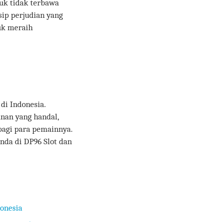
uk tidak terbawa
sip perjudian yang
uk meraih
di Indonesia.
anan yang handal,
agi para pemainnya.
da di DP96 Slot dan
donesia