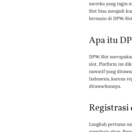
mereka yang ingin m
Slot bisa menjadi k
bermain di DP96 Slot
Apa itu DP
DP96 Slot merupakan
slot. Platform ini d
inovatif yang ditaw
Indonesia, karena r
ditawarkannya.
Registras
Langkah pertama un
membuat akun. Prose