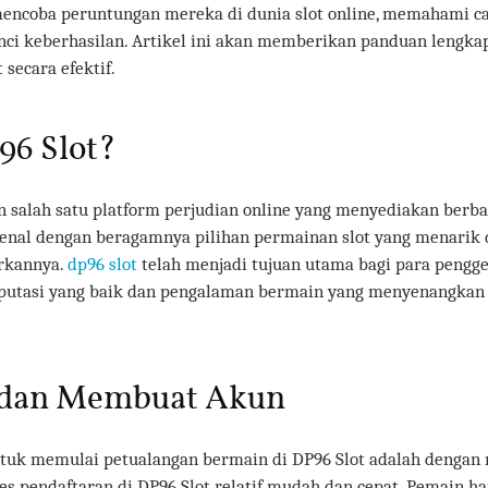
encoba peruntungan mereka di dunia slot online, memahami c
unci keberhasilan. Artikel ini akan memberikan panduan lengka
 secara efektif.
96 Slot?
 salah satu platform perjudian online yang menyediakan berba
ikenal dengan beragamnya pilihan permainan slot yang menarik d
arkannya.
dp96 slot
telah menjadi tujuan utama bagi para pengge
eputasi yang baik dan pengalaman bermain yang menyenangkan
i dan Membuat Akun
tuk memulai petualangan bermain di DP96 Slot adalah dengan
s pendaftaran di DP96 Slot relatif mudah dan cepat. Pemain ha