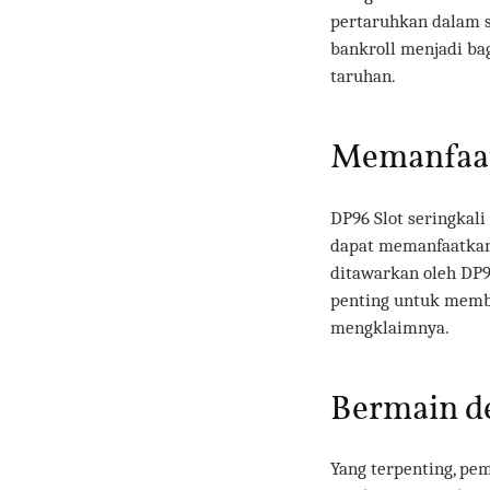
pertaruhkan dalam s
bankroll menjadi ba
taruhan.
Memanfaat
DP96 Slot seringka
dapat memanfaatkan 
ditawarkan oleh DP
penting untuk memba
mengklaimnya.
Bermain d
Yang terpenting, pe