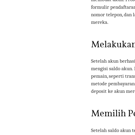
formulir pendaftaran
nomor telepon, dan l
mereka.
Melakukan
Setelah akun berhasi
mengisi saldo akun.
pemain, seperti tran
metode pembayaran 
deposit ke akun mer
Memilih P
Setelah saldo akun 