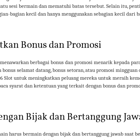
atu sesi bermain dan mematuhi batas tersebut. Selain itu, pe
gian-bagian kecil dan hanya menggunakan sebagian kecil dari b
kan Bonus dan Promosi
li menawarkan berbagai bonus dan promosi menarik kepada par
bonus selamat datang, bonus setoran, atau promosi mingguan 
96 Slot untuk meningkatkan peluang mereka untuk meraih ke
ca syarat dan ketentuan yang terkait dengan bonus dan promo
engan Bijak dan Bertanggung Jaw
main harus bermain dengan bijak dan bertanggung jawab saat be