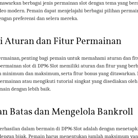
enawarkan berbagai jenis permainan slot dengan tema yang bera
video modern. Pemain dapat menjelajahi berbagai pilihan perma
engan preferensi dan selera mereka.
Aturan dan Fitur Permainan
rmainan, penting bagi pemain untuk memahami aturan dan fit
 permainan slot di DP96 Slot memiliki aturan dan fitur yang ber
han minimum dan maksimum, serta fitur bonus yang ditawarkan.
mainan atau mengikuti tutorial singkat yang disediakan oleh
ain dengan lebih baik.
n Batas dan Mengelola Bankroll
berhasilan dalam bermain di DP96 Slot adalah dengan menetapk
 dengan bijak. Pemain harus menentukan jumlah maksimum yan