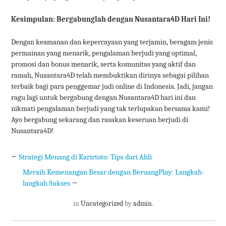
Kesimpulan: Bergabunglah dengan Nusantara4D Hari Ini!
Dengan keamanan dan kepercayaan yang terjamin, beragam jenis
permainan yang menarik, pengalaman berjudi yang optimal,
promosi dan bonus menarik, serta komunitas yang aktif dan
ramah, Nusantara4D telah membuktikan dirinya sebagai pilihan
terbaik bagi para penggemar judi online di Indonesia. Jadi, jangan
ragu lagi untuk bergabung dengan Nusantara4D hari ini dan
nikmati pengalaman berjudi yang tak terlupakan bersama kami!
Ayo bergabung sekarang dan rasakan keseruan berjudi di
Nusantara4D!
←
Strategi Menang di Karirtoto: Tips dari Ahli
Meraih Kemenangan Besar dengan BeruangPlay: Langkah-
langkah Sukses
→
in
Uncategorized
by
admin
.