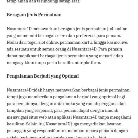
tetap aman dan terlindungi setiap saat.
Beragam Jenis Permainan
Nusantara4D menawarkan beragam jenis permainan judi online
yang memenuhi berbagai selera dan preferensi para pemain.
Mulai dari togel, slot online, permainan kartu, hingga kasino live,
ada sesuatu untuk semua orang di Nusantara4D. Para pemain
dapat menikmati berbagai jenis permainan yang menarik dan
mengasyikkan tanpa perlu beralih antar platform.
Pengalaman Berjudi yang Optimal
Nusantara4D tidak hanya menawarkan berbagai jenis permainan,
tetapi juga memberikan pengalaman berjudi yang optimal bagi
para pemainnya. Dengan antarmuka yang ramah pengguna dan
tampilan yang responsif, para pemain dapat dengan mudah
menavigasi situs web atau aplikasi Nusantara4D tanpa mengalami
kesulitan. Selain itu, Nusantara4D juga menyediakan layanan
pelanggan yang responsif untuk membantu para pemain dengan
segala pertanyaan atau masalah yang mereka hadapi.