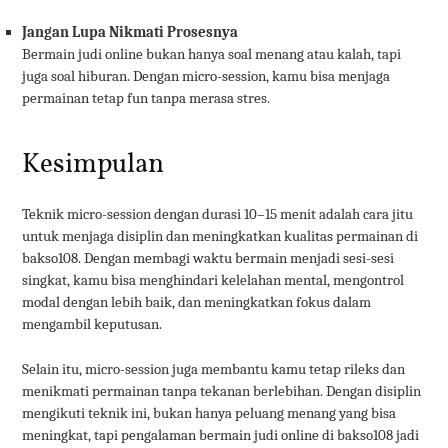
Jangan Lupa Nikmati Prosesnya
Bermain judi online bukan hanya soal menang atau kalah, tapi
juga soal hiburan. Dengan micro-session, kamu bisa menjaga
permainan tetap fun tanpa merasa stres.
Kesimpulan
Teknik micro-session dengan durasi 10–15 menit adalah cara jitu
untuk menjaga disiplin dan meningkatkan kualitas permainan di
bakso108. Dengan membagi waktu bermain menjadi sesi-sesi
singkat, kamu bisa menghindari kelelahan mental, mengontrol
modal dengan lebih baik, dan meningkatkan fokus dalam
mengambil keputusan.
Selain itu, micro-session juga membantu kamu tetap rileks dan
menikmati permainan tanpa tekanan berlebihan. Dengan disiplin
mengikuti teknik ini, bukan hanya peluang menang yang bisa
meningkat, tapi pengalaman bermain judi online di bakso108 jadi