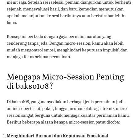
menit saja. Setelah sesi selesai, pemain dianjurkan untuk berhenti
sejenak, mengevaluasi hasil, dan baru kemudian memutuskan
apakah melanjutkan ke sesi berikutnya atau beristirahat lebih
lama.
Konsep ini berbeda dengan gaya bermain maraton yang
cenderung tanpa jeda. Dengan micro-session, kamu akan lebih
mudah mengontrol emosi, menghindari keputusan impulsif, dan
menjaga fokus selama permainan.
Mengapa Micro-Session Penting
di bakso108?
Di bakso108, yang menyediakan berbagai jenis permainan judi
online seperti slot, poker, hingga taruhan olahraga, teknik micro-
session sangat berguna untuk menjaga kualitas permainan kamu.
Berikut beberapa alasan kenapa micro-session patut dicoba:
Menghindari Burnout dan Keputusan Emosional