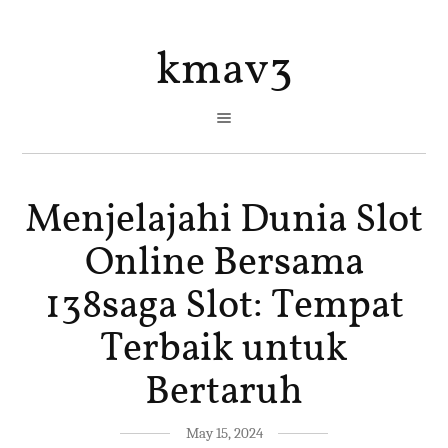
kmav3
Menjelajahi Dunia Slot
Online Bersama
138saga Slot: Tempat
Terbaik untuk
Bertaruh
May 15, 2024