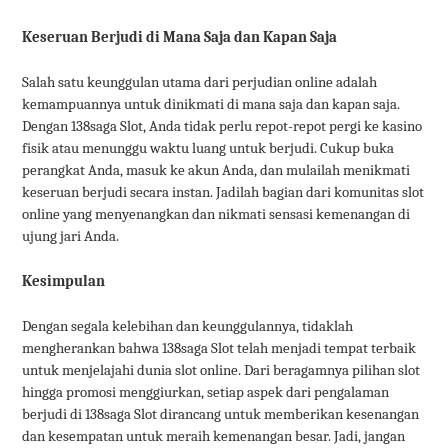
Keseruan Berjudi di Mana Saja dan Kapan Saja
Salah satu keunggulan utama dari perjudian online adalah
kemampuannya untuk dinikmati di mana saja dan kapan saja.
Dengan 138saga Slot, Anda tidak perlu repot-repot pergi ke kasino
fisik atau menunggu waktu luang untuk berjudi. Cukup buka
perangkat Anda, masuk ke akun Anda, dan mulailah menikmati
keseruan berjudi secara instan. Jadilah bagian dari komunitas slot
online yang menyenangkan dan nikmati sensasi kemenangan di
ujung jari Anda.
Kesimpulan
Dengan segala kelebihan dan keunggulannya, tidaklah
mengherankan bahwa 138saga Slot telah menjadi tempat terbaik
untuk menjelajahi dunia slot online. Dari beragamnya pilihan slot
hingga promosi menggiurkan, setiap aspek dari pengalaman
berjudi di 138saga Slot dirancang untuk memberikan kesenangan
dan kesempatan untuk meraih kemenangan besar. Jadi, jangan