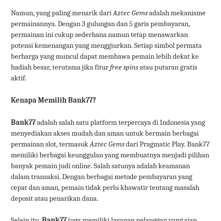
Namun, yang paling menarik dari
Aztec Gems
adalah mekanisme
permainannya. Dengan 3 gulungan dan 5 garis pembayaran,
permainan ini cukup sederhana namun tetap menawarkan
potensi kemenangan yang menggiurkan. Setiap simbol permata
berharga yang muncul dapat membawa pemain lebih dekat ke
hadiah besar, terutama jika fitur
free spins
atau putaran gratis
aktif.
Kenapa Memilih Bank77?
Bank77
adalah salah satu platform terpercaya di Indonesia yang
menyediakan akses mudah dan aman untuk bermain berbagai
permainan slot, termasuk
Aztec Gems
dari Pragmatic Play. Bank77
memiliki berbagai keunggulan yang membuatnya menjadi pilihan
banyak pemain judi online. Salah satunya adalah keamanan
dalam transaksi. Dengan berbagai metode pembayaran yang
cepat dan aman, pemain tidak perlu khawatir tentang masalah
deposit atau penarikan dana.
Selain itu,
Bank77
juga memiliki layanan pelanggan yang siap