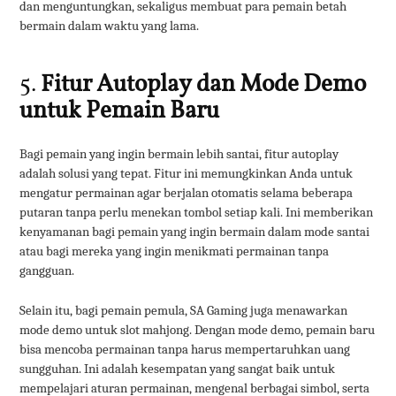
dan menguntungkan, sekaligus membuat para pemain betah
bermain dalam waktu yang lama.
5.
Fitur Autoplay dan Mode Demo
untuk Pemain Baru
Bagi pemain yang ingin bermain lebih santai, fitur autoplay
adalah solusi yang tepat. Fitur ini memungkinkan Anda untuk
mengatur permainan agar berjalan otomatis selama beberapa
putaran tanpa perlu menekan tombol setiap kali. Ini memberikan
kenyamanan bagi pemain yang ingin bermain dalam mode santai
atau bagi mereka yang ingin menikmati permainan tanpa
gangguan.
Selain itu, bagi pemain pemula, SA Gaming juga menawarkan
mode demo untuk slot mahjong. Dengan mode demo, pemain baru
bisa mencoba permainan tanpa harus mempertaruhkan uang
sungguhan. Ini adalah kesempatan yang sangat baik untuk
mempelajari aturan permainan, mengenal berbagai simbol, serta