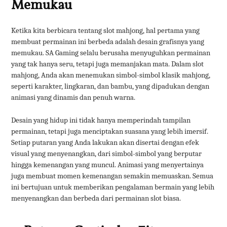
Memukau
Ketika kita berbicara tentang slot mahjong, hal pertama yang
membuat permainan ini berbeda adalah desain grafisnya yang
memukau. SA Gaming selalu berusaha menyuguhkan permainan
yang tak hanya seru, tetapi juga memanjakan mata. Dalam slot
mahjong, Anda akan menemukan simbol-simbol klasik mahjong,
seperti karakter, lingkaran, dan bambu, yang dipadukan dengan
animasi yang dinamis dan penuh warna.
Desain yang hidup ini tidak hanya memperindah tampilan
permainan, tetapi juga menciptakan suasana yang lebih imersif.
Setiap putaran yang Anda lakukan akan disertai dengan efek
visual yang menyenangkan, dari simbol-simbol yang berputar
hingga kemenangan yang muncul. Animasi yang menyertainya
juga membuat momen kemenangan semakin memuaskan. Semua
ini bertujuan untuk memberikan pengalaman bermain yang lebih
menyenangkan dan berbeda dari permainan slot biasa.