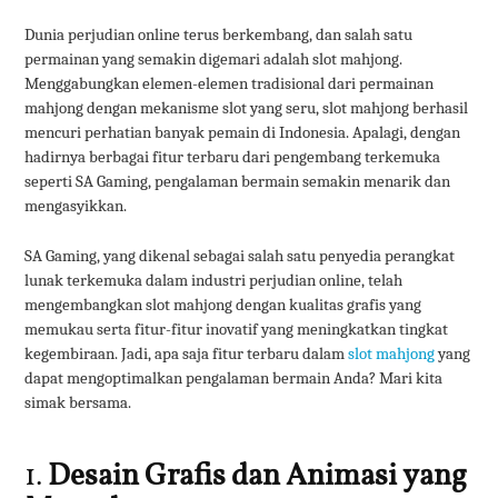
Dunia perjudian online terus berkembang, dan salah satu
permainan yang semakin digemari adalah slot mahjong.
Menggabungkan elemen-elemen tradisional dari permainan
mahjong dengan mekanisme slot yang seru, slot mahjong berhasil
mencuri perhatian banyak pemain di Indonesia. Apalagi, dengan
hadirnya berbagai fitur terbaru dari pengembang terkemuka
seperti SA Gaming, pengalaman bermain semakin menarik dan
mengasyikkan.
SA Gaming, yang dikenal sebagai salah satu penyedia perangkat
lunak terkemuka dalam industri perjudian online, telah
mengembangkan slot mahjong dengan kualitas grafis yang
memukau serta fitur-fitur inovatif yang meningkatkan tingkat
kegembiraan. Jadi, apa saja fitur terbaru dalam
slot mahjong
yang
dapat mengoptimalkan pengalaman bermain Anda? Mari kita
simak bersama.
1.
Desain Grafis dan Animasi yang