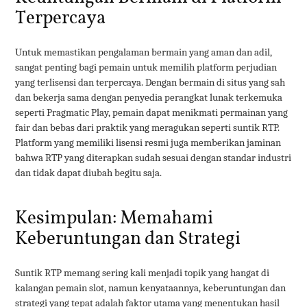
Terpercaya
Untuk memastikan pengalaman bermain yang aman dan adil,
sangat penting bagi pemain untuk memilih platform perjudian
yang terlisensi dan terpercaya. Dengan bermain di situs yang sah
dan bekerja sama dengan penyedia perangkat lunak terkemuka
seperti Pragmatic Play, pemain dapat menikmati permainan yang
fair dan bebas dari praktik yang meragukan seperti suntik RTP.
Platform yang memiliki lisensi resmi juga memberikan jaminan
bahwa RTP yang diterapkan sudah sesuai dengan standar industri
dan tidak dapat diubah begitu saja.
Kesimpulan: Memahami
Keberuntungan dan Strategi
Suntik RTP memang sering kali menjadi topik yang hangat di
kalangan pemain slot, namun kenyataannya, keberuntungan dan
strategi yang tepat adalah faktor utama yang menentukan hasil