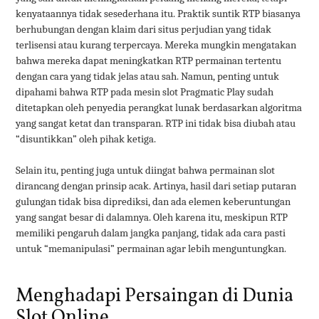
kenyataannya tidak sesederhana itu. Praktik suntik RTP biasanya
berhubungan dengan klaim dari situs perjudian yang tidak
terlisensi atau kurang terpercaya. Mereka mungkin mengatakan
bahwa mereka dapat meningkatkan RTP permainan tertentu
dengan cara yang tidak jelas atau sah. Namun, penting untuk
dipahami bahwa RTP pada mesin slot Pragmatic Play sudah
ditetapkan oleh penyedia perangkat lunak berdasarkan algoritma
yang sangat ketat dan transparan. RTP ini tidak bisa diubah atau
“disuntikkan” oleh pihak ketiga.
Selain itu, penting juga untuk diingat bahwa permainan slot
dirancang dengan prinsip acak. Artinya, hasil dari setiap putaran
gulungan tidak bisa diprediksi, dan ada elemen keberuntungan
yang sangat besar di dalamnya. Oleh karena itu, meskipun RTP
memiliki pengaruh dalam jangka panjang, tidak ada cara pasti
untuk “memanipulasi” permainan agar lebih menguntungkan.
Menghadapi Persaingan di Dunia
Slot Online