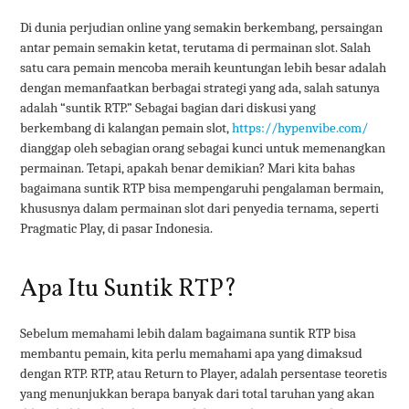
Di dunia perjudian online yang semakin berkembang, persaingan
antar pemain semakin ketat, terutama di permainan slot. Salah
satu cara pemain mencoba meraih keuntungan lebih besar adalah
dengan memanfaatkan berbagai strategi yang ada, salah satunya
adalah “suntik RTP.” Sebagai bagian dari diskusi yang
berkembang di kalangan pemain slot,
https://hypenvibe.com/
dianggap oleh sebagian orang sebagai kunci untuk memenangkan
permainan. Tetapi, apakah benar demikian? Mari kita bahas
bagaimana suntik RTP bisa mempengaruhi pengalaman bermain,
khususnya dalam permainan slot dari penyedia ternama, seperti
Pragmatic Play, di pasar Indonesia.
Apa Itu Suntik RTP?
Sebelum memahami lebih dalam bagaimana suntik RTP bisa
membantu pemain, kita perlu memahami apa yang dimaksud
dengan RTP. RTP, atau Return to Player, adalah persentase teoretis
yang menunjukkan berapa banyak dari total taruhan yang akan