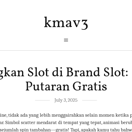
kmav3
an Slot di Brand Slot: 
Putaran Gratis
July 3, 2025
ine, tidak ada yang lebih menggairahkan selain momen ketika p
ar. Simbol scatter mendarat di tempat yang tepat, animasi berub
ejumlah spin tambahan—gratis! Tapi, apakah kamu tahu bah