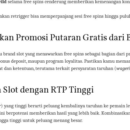
wild
selama free spins cenderung memberikan kemenangan kons
kan retrigger bisa memperpanjang sesi free spins hingga pulu
kan Promosi Putaran Gratis dari 
u brand slot yang menawarkan free spins sebagai bagian dari pr
bonus deposit, maupun program loyalitas. Pastikan kamu mema
rat dan ketentuan, terutama terkait persyaratan taruhan (
wageri
 Slot dengan RTP Tinggi
r
) yang tinggi berarti peluang kembalinya taruhan ke pemain l
 ini berpotensi memberikan hasil yang lebih baik. Kombinasika
ingga tinggi untuk peluang menang besar.