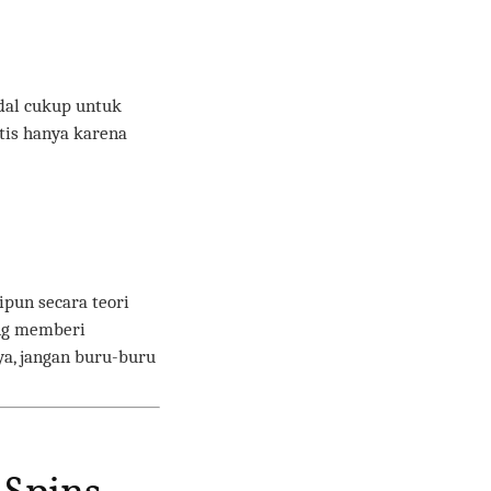
dal cukup untuk
tis hanya karena
pun secara teori
ing memberi
a, jangan buru-buru