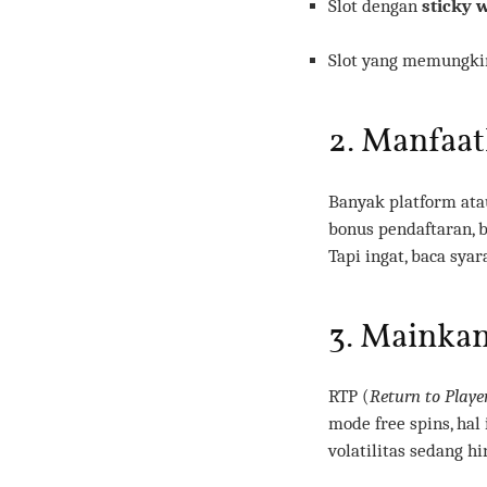
Slot dengan
sticky 
Slot yang memungkin
2. Manfaat
Banyak platform ata
bonus pendaftaran, 
Tapi ingat, baca sya
3. Mainkan
RTP (
Return to Playe
mode free spins, hal
volatilitas sedang h