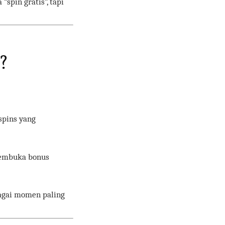
“spin gratis”, tapi
i?
spins yang
membuka bonus
bagai momen paling