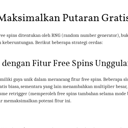
 Maksimalkan Putaran Grati
ree spins ditentukan oleh RNG (random number generator), bu
keberuntungan. Berikut beberapa strategi cerdas:
ot dengan Fitur Free Spins Unggul
miliki gaya unik dalam merancang fitur free spins. Beberapa sl
tis biasa, sementara yang lain menambahkan multiplier besar, 
me retrigger (memperoleh free spins tambahan selama mode b
ar memaksimalkan potensi fitur ini.