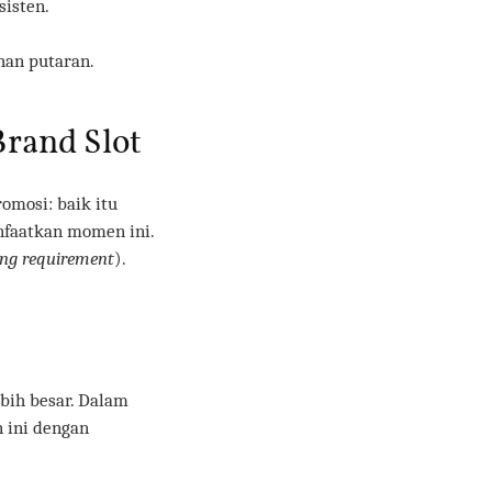
isten.
han putaran.
Brand Slot
omosi: baik itu
nfaatkan momen ini.
ng requirement
).
ebih besar. Dalam
n ini dengan