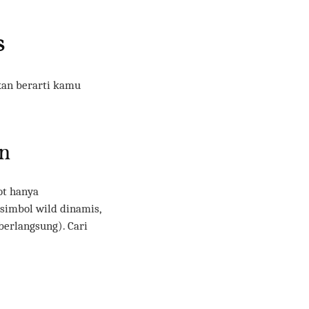
s
kan berarti kamu
an
ot hanya
simbol wild dinamis,
erlangsung). Cari