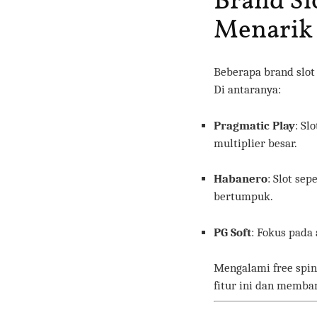
Brand Sl
Menarik
Beberapa brand slot 
Di antaranya:
Pragmatic Play
: Sl
multiplier besar.
Habanero
: Slot se
bertumpuk.
PG Soft
: Fokus pada 
Mengalami free spin
fitur ini dan memba