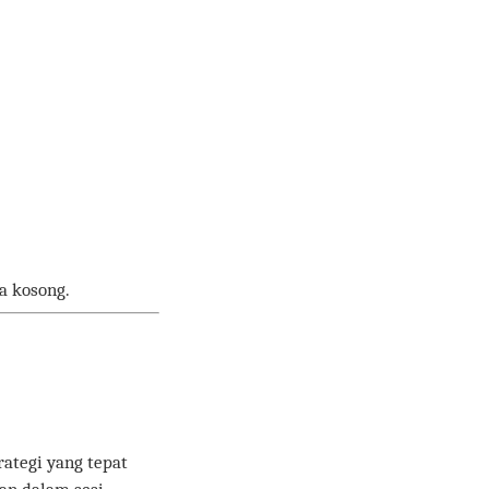
sa kosong.
rategi yang tepat