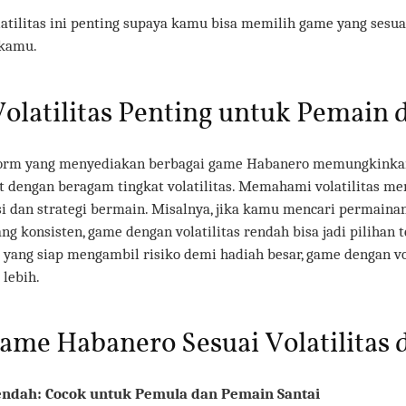
latilitas ini penting supaya kamu bisa memilih game yang sesu
 kamu.
latilitas Penting untuk Pemain
form yang menyediakan berbagai game Habanero memungkink
lot dengan beragam tingkat volatilitas. Memahami volatilitas 
i dan strategi bermain. Misalnya, jika kamu mencari permaina
g konsisten, game dengan volatilitas rendah bisa jadi pilihan te
yang siap mengambil risiko demi hadiah besar, game dengan vola
lebih.
me Habanero Sesuai Volatilitas
Rendah: Cocok untuk Pemula dan Pemain Santai