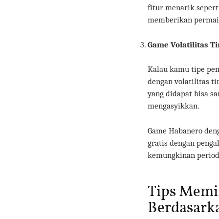
fitur menarik seper
memberikan permain
Game Volatilitas T
Kalau kamu tipe pem
dengan volatilitas t
yang didapat bisa 
mengasyikkan.
Game Habanero denga
gratis dengan penga
kemungkinan period
Tips Memi
Berdasarka