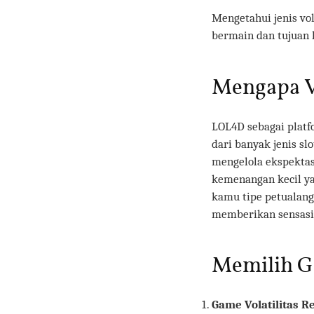
Mengetahui jenis vo
bermain dan tujuan
Mengapa Vo
LOL4D sebagai plat
dari banyak jenis s
mengelola ekspektas
kemenangan kecil yan
kamu tipe petualang 
memberikan sensasi 
Memilih Ga
Game Volatilitas 