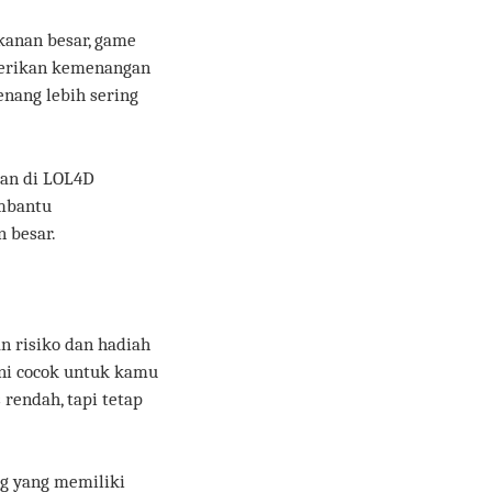
kanan besar, game
mberikan kemenangan
enang lebih sering
kan di LOL4D
embantu
 besar.
 risiko dan hadiah
ini cocok untuk kamu
rendah, tapi tetap
g yang memiliki