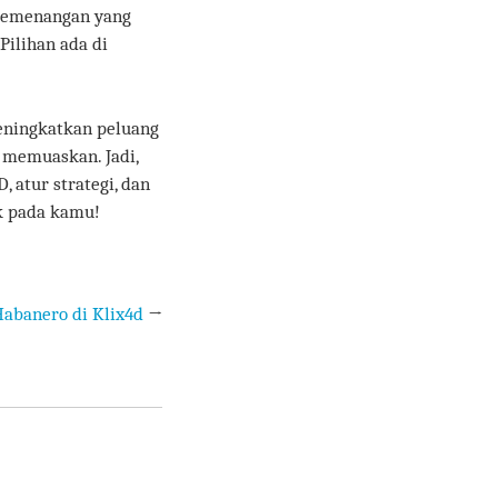
 kemenangan yang
Pilihan ada di
meningkatkan peluang
memuaskan. Jadi,
 atur strategi, dan
k pada kamu!
abanero di Klix4d
→