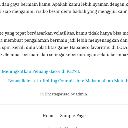
an dan gaya bermain kamu. Apakah kamu lebih nyaman dengan
tau siap mengambil risiko besar demi hadiah yang menggiurkan? 
 yang tepat berdasarkan volatilitas, kamu tidak hanya bisa 
ga membuat pengalaman bermain jadi lebih menyenangkan dan 
pin, kenali dulu volatilitas game Habanero favoritmu di LOL4D,
ak. Selamat bermain dan semoga keberuntungan selalu berpiha
t: Meningkatkan Peluang Gacor di KEY4D
Bonus Referral + Rolling Commission: Maksimalkan Main H
in
Uncategorized
by
admin
.
Home
Sample Page