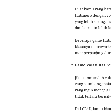
Buat kamu yang baru
Habanero dengan vol
yang lebih sering, m
dan bermain lebih la
Beberapa game Haban
biasanya menawarka
memperpanjang duras
Game Volatilitas S
Jika kamu sudah cuk
yang seimbang, maka
yang ingin mengejar 
tidak terlalu berisik
Di LOL4D, kamu bis