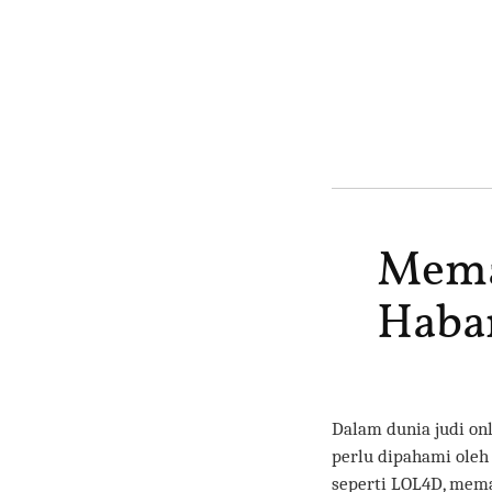
Memah
Haba
Dalam dunia judi onl
perlu dipahami oleh
seperti LOL4D, mema