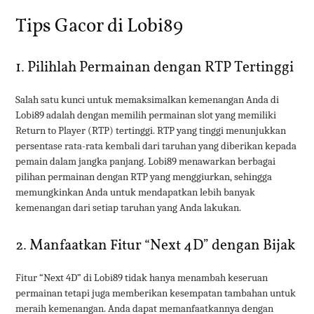
Tips Gacor di Lobi89
1. Pilihlah Permainan dengan RTP Tertinggi
Salah satu kunci untuk memaksimalkan kemenangan Anda di
Lobi89 adalah dengan memilih permainan slot yang memiliki
Return to Player (RTP) tertinggi. RTP yang tinggi menunjukkan
persentase rata-rata kembali dari taruhan yang diberikan kepada
pemain dalam jangka panjang. Lobi89 menawarkan berbagai
pilihan permainan dengan RTP yang menggiurkan, sehingga
memungkinkan Anda untuk mendapatkan lebih banyak
kemenangan dari setiap taruhan yang Anda lakukan.
2. Manfaatkan Fitur “Next 4D” dengan Bijak
Fitur “Next 4D” di Lobi89 tidak hanya menambah keseruan
permainan tetapi juga memberikan kesempatan tambahan untuk
meraih kemenangan. Anda dapat memanfaatkannya dengan