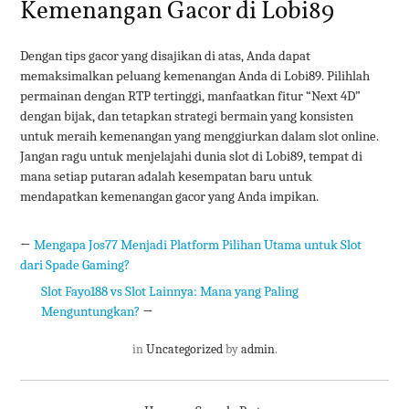
Kemenangan Gacor di Lobi89
Dengan tips gacor yang disajikan di atas, Anda dapat
memaksimalkan peluang kemenangan Anda di Lobi89. Pilihlah
permainan dengan RTP tertinggi, manfaatkan fitur “Next 4D”
dengan bijak, dan tetapkan strategi bermain yang konsisten
untuk meraih kemenangan yang menggiurkan dalam slot online.
Jangan ragu untuk menjelajahi dunia slot di Lobi89, tempat di
mana setiap putaran adalah kesempatan baru untuk
mendapatkan kemenangan gacor yang Anda impikan.
←
Mengapa Jos77 Menjadi Platform Pilihan Utama untuk Slot
dari Spade Gaming?
Slot Fayo188 vs Slot Lainnya: Mana yang Paling
Menguntungkan?
→
in
Uncategorized
by
admin
.