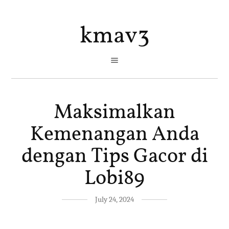
kmav3
Maksimalkan
Kemenangan Anda
dengan Tips Gacor di
Lobi89
July 24, 2024