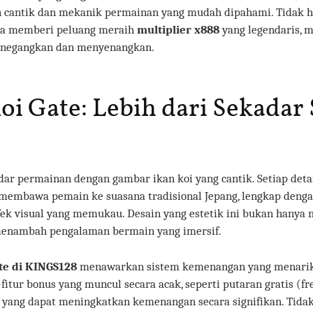
in cantik dan mekanik permainan yang mudah dipahami. Tidak
uga memberi peluang meraih
multiplier x888
yang legendaris, 
enegangkan dan menyenangkan.
oi Gate: Lebih dari Sekadar 
dar permainan dengan gambar ikan koi yang cantik. Setiap det
 membawa pemain ke suasana tradisional Jepang, lengkap deng
ek visual yang memukau. Desain yang estetik ini bukan hany
 menambah pengalaman bermain yang imersif.
te di KINGS128
menawarkan sistem kemenangan yang menarik
itur bonus yang muncul secara acak, seperti putaran gratis (fr
), yang dapat meningkatkan kemenangan secara signifikan. Tidak