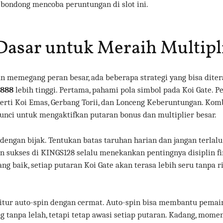
ondong mencoba peruntungan di slot ini.
 Dasar untuk Meraih Multipl
 memegang peran besar, ada beberapa strategi yang bisa dite
x888
lebih tinggi. Pertama, pahami pola simbol pada Koi Gate. P
rti Koi Emas, Gerbang Torii, dan Lonceng Keberuntungan. Komb
kunci untuk mengaktifkan putaran bonus dan multiplier besar.
dengan bijak. Tentukan batas taruhan harian dan jangan terlal
n sukses di KINGS128 selalu menekankan pentingnya disiplin fi
 baik, setiap putaran Koi Gate akan terasa lebih seru tanpa r
fitur auto-spin dengan cermat. Auto-spin bisa membantu pema
ng tanpa lelah, tetapi tetap awasi setiap putaran. Kadang, mo