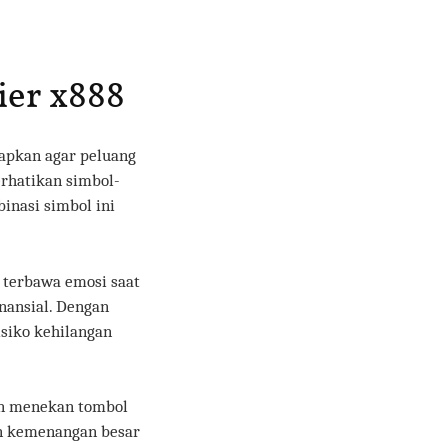
ier x888
rapkan agar peluang
erhatikan simbol-
inasi simbol ini
u terbawa emosi saat
nansial. Dengan
isiko kehilangan
in menekan tombol
men kemenangan besar