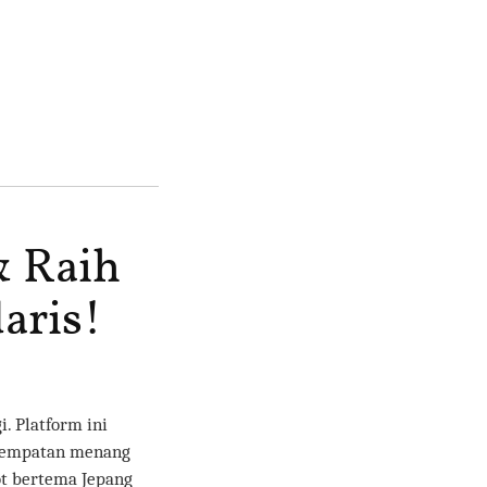
& Raih
aris!
. Platform ini
esempatan menang
lot bertema Jepang