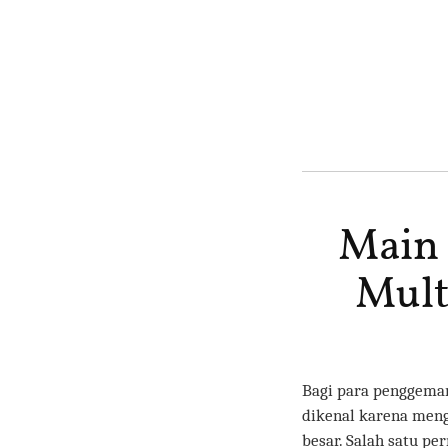
Main 
Mult
Bagi para penggemar 
dikenal karena men
besar. Salah satu p