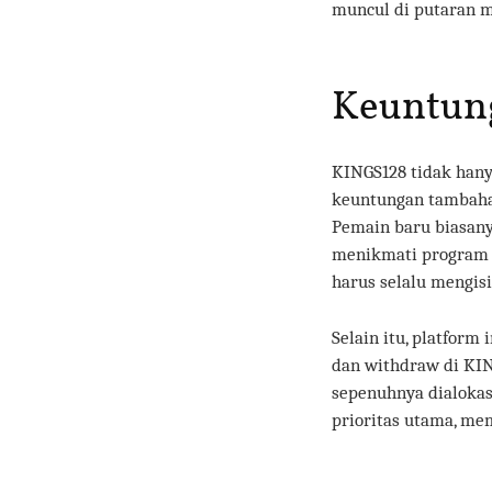
muncul di putaran m
Keuntun
KINGS128 tidak han
keuntungan tambahan
Pemain baru biasany
menikmati program 
harus selalu mengis
Selain itu, platfor
dan withdraw di KIN
sepenuhnya dialoka
prioritas utama, mem