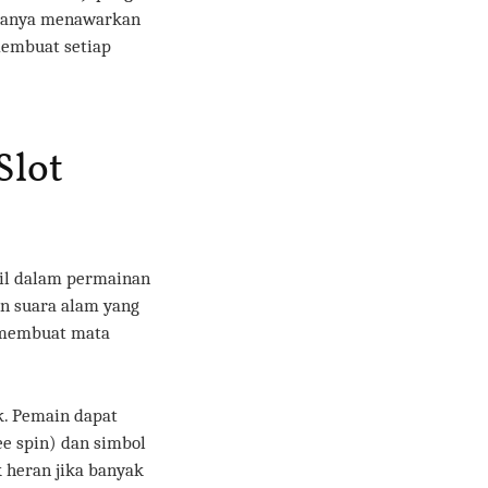
 hanya menawarkan
membuat setiap
Slot
ail dalam permainan
an suara alam yang
a membuat mata
. Pemain dapat
ee spin) dan simbol
 heran jika banyak