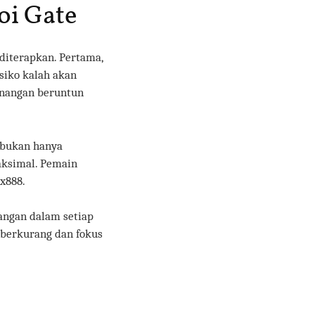
i Gate
diterapkan. Pertama,
isiko kalah akan
enangan beruntun
e bukan hanya
aksimal. Pemain
x888.
angan dalam setiap
 berkurang dan fokus