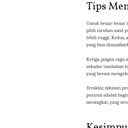
Tips Me
Untuk benar-benar m
pilih taruhan awal y
lebih tinggi. Kedua
yang bisa dimanfaat
Ketiga, jangan ragu 
sekadar tambahan hi
yang berani mengeks
Terakhir, nikmati p
putaran adalah bagi
meningkat, yang sec
Kesimpu