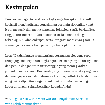
Kesimpulan
Dengan berbagai inovasi teknologi yang diterapkan, Lotte4D
berhasil menghadirkan pengalaman bermain slot online yang
lebih menarik dan menyenangkan. Teknologi grafis berkualitas
tinggi, fitur interaktif dan kustomisasi, keamanan dengan
teknologi RNG dan enkripsi, serta integrasi mobile yang mulus
semuanya berkontribusi pada daya tarik platform ini.
Lotte4D tidak hanya menawarkan permainan slot yang seru,
tetapi juga menciptakan lingkungan bermain yang aman, nyaman,
dan penuh dengan fitur-fitur canggih yang meningkatkan
pengalaman bermain. Bagi Anda yang mencari sesuatu yang baru
dan menyegarkan dalam dunia slot online, Lotte4D adalah pilihan
yang patut dipertimbangkan. Selamat bermain dan semoga
keberuntungan selalu berpihak kepada Anda!
←
Mengapa Slot Gacor Menawarkan Pengalaman Bermain
yang Lebih Memuaskan?