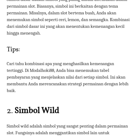
permainan slot. Biasanya, simbol ini berkaitan dengan tema
permainan. Misalnya, dalam slot bertema buah, Anda akan
menemukan simbol seperti ceri, lemon, dan semangka. Kombinasi
dari simbol dasar ini yang akan menentukan kemenangan kecil
hingga menengah.
Tips:
Cari tahu kombinasi apa yang menghasilkan kemenangan
tertinggi. Di Modalhoki88, Anda bisa menemukan tabel
pembayaran yang menjelaskan nilai dari setiap simbol. Ini akan
membantu Anda merencanakan strategi permainan dengan lebih
baik.
2.
Simbol Wild
Simbol wild adalah simbol yang sangat penting dalam permainan
slot. Fungsinya adalah menggantikan simbol lain untuk