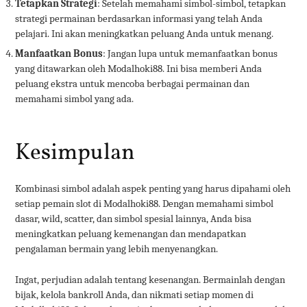
Tetapkan Strategi
: Setelah memahami simbol-simbol, tetapkan
strategi permainan berdasarkan informasi yang telah Anda
pelajari. Ini akan meningkatkan peluang Anda untuk menang.
Manfaatkan Bonus
: Jangan lupa untuk memanfaatkan bonus
yang ditawarkan oleh Modalhoki88. Ini bisa memberi Anda
peluang ekstra untuk mencoba berbagai permainan dan
memahami simbol yang ada.
Kesimpulan
Kombinasi simbol adalah aspek penting yang harus dipahami oleh
setiap pemain slot di Modalhoki88. Dengan memahami simbol
dasar, wild, scatter, dan simbol spesial lainnya, Anda bisa
meningkatkan peluang kemenangan dan mendapatkan
pengalaman bermain yang lebih menyenangkan.
Ingat, perjudian adalah tentang kesenangan. Bermainlah dengan
bijak, kelola bankroll Anda, dan nikmati setiap momen di