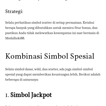
Strategi:
Selalu perhatikan simbol scatter di setiap permainan. Ketahui
berapa banyak yang dibutuhkan untuk memicu fitur bonus, dan
pastikan Anda tidak melewatkan kesempatan ini saat bermain di
Modalhoki88.
Kombinasi Simbol Spesial
Selain simbol dasar, wild, dan scatter, ada juga simbol-simbol
spesial yang dapat memberikan keuntungan lebih. Berikut adalah
beberapa di antaranya:
1.
Simbol Jackpot