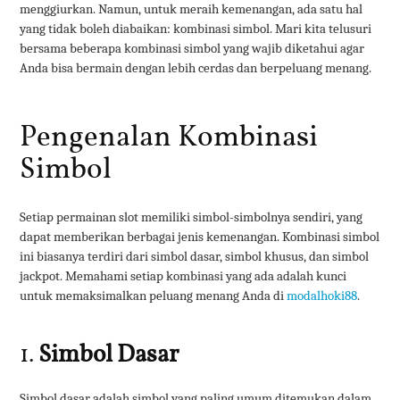
menggiurkan. Namun, untuk meraih kemenangan, ada satu hal
yang tidak boleh diabaikan: kombinasi simbol. Mari kita telusuri
bersama beberapa kombinasi simbol yang wajib diketahui agar
Anda bisa bermain dengan lebih cerdas dan berpeluang menang.
Pengenalan Kombinasi
Simbol
Setiap permainan slot memiliki simbol-simbolnya sendiri, yang
dapat memberikan berbagai jenis kemenangan. Kombinasi simbol
ini biasanya terdiri dari simbol dasar, simbol khusus, dan simbol
jackpot. Memahami setiap kombinasi yang ada adalah kunci
untuk memaksimalkan peluang menang Anda di
modalhoki88
.
1.
Simbol Dasar
Simbol dasar adalah simbol yang paling umum ditemukan dalam