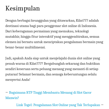
Kesimpulan
Dengan berbagai keunggulan yang ditawarkan, Kilat777 adalah
destinasi utama bagi para penggemar slot online di Indonesia.
Dari keberagaman permainan yang memukau, teknologi
mutakhir, hingga fitur interaktif yang menggembirakan, semua
elemen ini bersatu untuk menciptakan pengalaman bermain yang
benar-benar multidimensi.
Jadi, apakah Anda siap untuk menjelajahi dunia slot online yang
penuh warna di Kilat777? Bergabunglah sekarang dan buktikan
sendiri keseruan serta peluang menang yang menanti di setiap
putaran! Selamat bermain, dan semoga keberuntungan selalu
menyertai Anda!
←
Bagaimana RTP Tinggi Membantu Menang di Slot Gacor
Maxwin?
Link Togel: Pengalaman Slot Online yang Tak Terlupakan
→