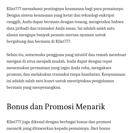
Kilat777 memahami pentingnya keamanan bagi para pemainnya.
Dengan sistem keamanan yang ketat dan teknologi enkripsi
canggih, Anda dapat bermain dengan tenang, mengetahui bahwa
data pribadi dan transaksi Anda aman. Ini adalah salah satu
alasan mengapa banyak pemain merasa nyaman untuk
bergabung dan bermain di Kilat777.
Selain itu, antarmuka pengguna yang intuitif dan ramah membuat
navigasi di situs menjadi mudah. Anda dapat dengan cepat
menemukan permainan yang ingin Anda coba, mengakses
promosi, dan melakukan transaksi tanpa hambatan. Kenyamanan
ini adalah salah satu kunci untuk menciptakan pengalaman
bermain yang menyenangkan.
Bonus dan Promosi Menarik
Kilat777 juga dikenal dengan berbagai bonus dan promosi
menarik yang ditawarkan kepada pemainnya. Dari bonus