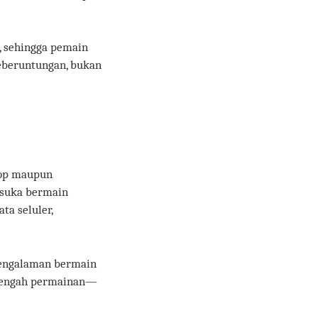
, sehingga pemain
eberuntungan, bukan
ktop maupun
h suka bermain
ta seluler,
pengalaman bermain
 tengah permainan—