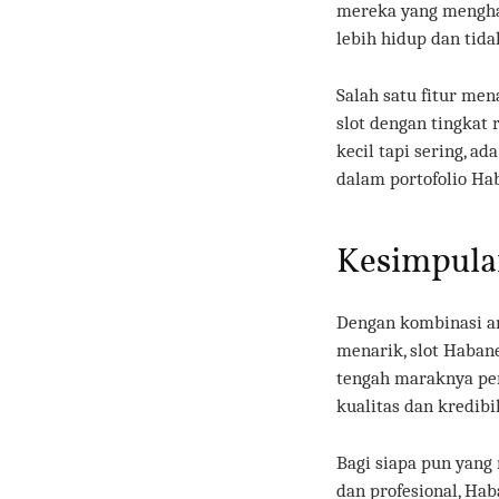
mereka yang mengha
lebih hidup dan tid
Salah satu fitur me
slot dengan tingkat
kecil tapi sering, 
dalam portofolio Ha
Kesimpula
Dengan kombinasi an
menarik, slot Habane
tengah maraknya per
kualitas dan kredibi
Bagi siapa pun yan
dan profesional, Hab