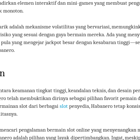
dirkan elemen interaktif dan mini-games yang membuat pen
ak monoton.
narik adalah mekanisme volatilitas yang bervariasi, memungki
 risiko yang sesuai dengan gaya bermain mereka. Ada yang me
ada pula yang mengejar jackpot besar dengan kesabaran tinggi—
banero.
n
tara keamanan tingkat tinggi, keandalan teknis, dan desain p
ro telah membuktikan dirinya sebagai pilihan favorit pemain d
mainan slot dari berbagai
slot
penyedia, Habanero tetap konsi
litasnya.
g mencari pengalaman bermain slot online yang menyenangkan
anero adalah pilihan yang layak dipertimbangkan. Ingat, meski