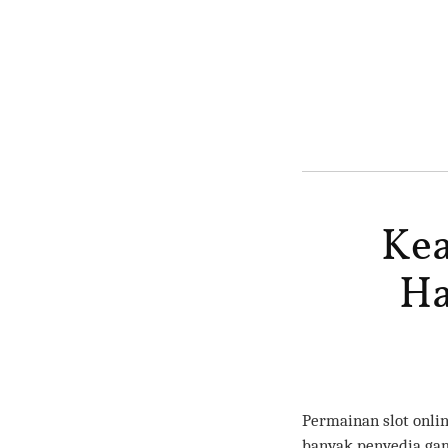
Kea
Ha
Permainan slot onlin
banyak penyedia ga