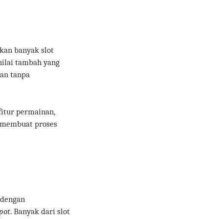
kan banyak slot
ilai tambah yang
dan tanpa
itur permainan,
al membuat proses
 dengan
kpot
. Banyak dari slot