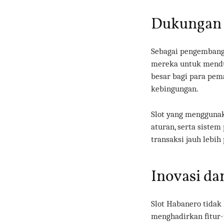
Dukungan 
Sebagai pengembang 
mereka untuk mendu
besar bagi para pem
kebingungan.
Slot yang mengguna
aturan, serta sistem
transaksi jauh lebih 
Inovasi da
Slot Habanero tidak
menghadirkan fitur-