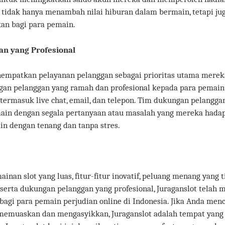
 tidak hanya menambah nilai hiburan dalam bermain, tetapi ju
kan bagi para pemain.
n yang Profesional
nempatkan pelayanan pelanggan sebagai prioritas utama mere
an pelanggan yang ramah dan profesional kepada para pemain 
termasuk live chat, email, dan telepon. Tim dukungan pelanggan
n dengan segala pertanyaan atau masalah yang mereka hadapi
n dengan tenang dan tanpa stres.
inan slot yang luas, fitur-fitur inovatif, peluang menang yang t
serta dukungan pelanggan yang profesional, Juraganslot telah 
 bagi para pemain perjudian online di Indonesia. Jika Anda me
 memuaskan dan mengasyikkan, Juraganslot adalah tempat yang 