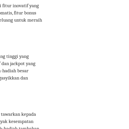
fitur inovatif yang
atis, fitur bonus
eluang untuk meraih
ng tinggi yang
 dan jackpot yang
-hadiah besar
gasyikkan dan
a tawarkan kepada
anyak kesempatan
h-hadiah tambahan.