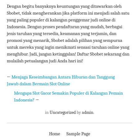
Dengan begitu banyaknya keuntungan yang ditawarkan oleh
Sbobet, tidak mengherankan jika platform ini menjadi salah satu
yang paling populer di kalangan penggemar judi online di
Indonesia. Dengan proses pendaftaran yang mudah, berbagai
jenis taruhan yang tersedia, keamanan yang terjamin, dan
promosi yang menarik, Sbobet adalah pilihan yang sempurna
untuk mereka yang ingin menikmati sensasi taruhan online yang
menghibur. Jadi, jangan ketinggalan! Daftar Sbobet sekarang dan
mulailah petualangan judi Anda hari ini!
←
Menjaga Keseimbangan Antara Hiburan dan Tanggung
Jawab dalam Bermain Slot Online
Mengapa Slot Gacor Semakin Populer di Kalangan Pemain
Indonesia?
→
in
Uncategorized
by
admin
.
Home
Sample Page