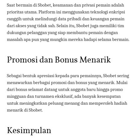
Saat bermain di Sbobet, keamanan dan privasi pemain adalah
prioritas utama. Platform ini menggunakan teknologi enkripsi
canggih untuk melindungi data pribadi dan keuangan pemain
dari akses yang tidak sah. Selain itu, Sbobet juga memiliki tim
dukungan pelanggan yang siap membantu pemain dengan
masalah apa pun yang mungkin mereka hadapi selama bermain.
Promosi dan Bonus Menarik
Sebagai bentuk apresiasi kepada para pemainnya, Sbobet sering
menawarkan berbagai promosi dan bonus yang menarik. Mulai
dari bonus selamat datang untuk anggota baru hingga promo
mingguan dan turnamen eksklusif, ada banyak kesempatan
untuk meningkatkan peluang menang dan memperoleh hadiah
menarik di Sbobet.
Kesimpulan