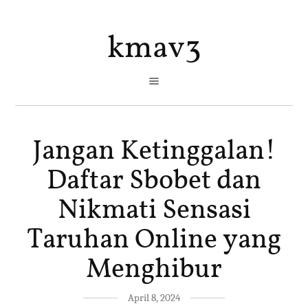
kmav3
Jangan Ketinggalan!
Daftar Sbobet dan
Nikmati Sensasi
Taruhan Online yang
Menghibur
April 8, 2024