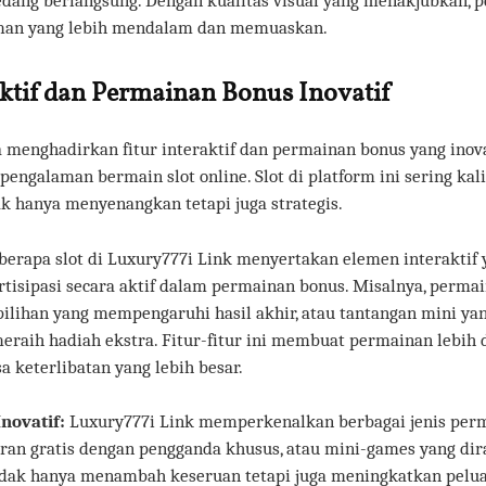
edang berlangsung. Dengan kualitas visual yang menakjubkan, 
man yang lebih mendalam dan memuaskan.
aktif dan Permainan Bonus Inovatif
a menghadirkan fitur interaktif dan permainan bonus yang ino
engalaman bermain slot online. Slot di platform ini sering kal
ak hanya menyenangkan tetapi juga strategis.
erapa slot di Luxury777i Link menyertakan elemen interakti
tisipasi secara aktif dalam permainan bonus. Misalnya, perma
pilihan yang mempengaruhi hasil akhir, atau tantangan mini y
raih hadiah ekstra. Fitur-fitur ini membuat permainan lebih 
 keterlibatan yang lebih besar.
novatif:
Luxury777i Link memperkenalkan berbagai jenis per
utaran gratis dengan pengganda khusus, atau mini-games yang di
i tidak hanya menambah keseruan tetapi juga meningkatkan pel