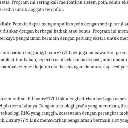
tia. Program ini sering kali melibatkan sistem poin, bonus eks
rsedia untuk anggota terdaftar.
diah:
Pemain dapat mengumpulkan poin dengan setiap taruhan
 ditukar dengan berbagai hadiah atau bonus. Program ini mem
rkaya pengalaman bermain dengan peluang ekstra untuk mer
elain hadiah langsung, Luxury777i Link juga menawarkan promo
nfaat tambahan, seperti cashback, bonus deposit, atau undian
menambah elemen kejutan dan kesenangan dalam setiap sesi pe
am slot online di Luxury777i Link menghadirkan berbagai aspek
platform lainnya. Dengan teknologi grafis yang memukau, fitur
n teknologi RNG yang canggih, kesesuaian dengan perangkat mob
rik, Luxury777i Link menawarkan pengalaman bermain slot yan