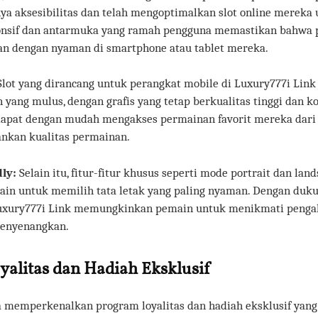
 aksesibilitas dan telah mengoptimalkan slot online mereka 
ponsif dan antarmuka yang ramah pengguna memastikan bahwa 
n dengan nyaman di smartphone atau tablet mereka.
lot yang dirancang untuk perangkat mobile di Luxury777i Li
yang mulus, dengan grafis yang tetap berkualitas tinggi dan k
apat dengan mudah mengakses permainan favorit mereka dari 
ankan kualitas permainan.
ly:
Selain itu, fitur-fitur khusus seperti mode portrait dan lan
n untuk memilih tata letak yang paling nyaman. Dengan duk
Luxury777i Link memungkinkan pemain untuk menikmati penga
menyenangkan.
alitas dan Hadiah Eksklusif
a memperkenalkan program loyalitas dan hadiah eksklusif yang