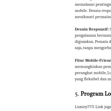
memahami pentingnya
mobile. Desain res
menikmati permaina
Desain Responsif:
S
pengalaman bermain 
digunakan. Pemain d
saja, tanpa mengorb
Fitur Mobile-Friend
memungkinkan pemai
perangkat mobile, 
yang fleksibel dan 
5.
Program Loy
Luxury777i Link jug