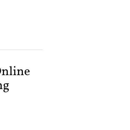
Online
ng