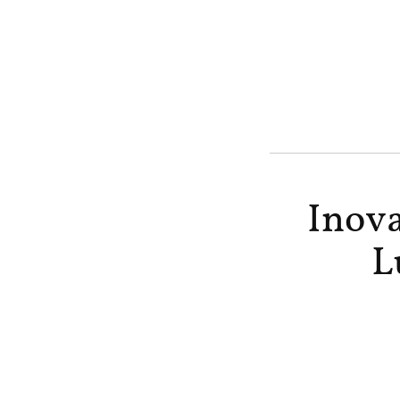
Inova
L