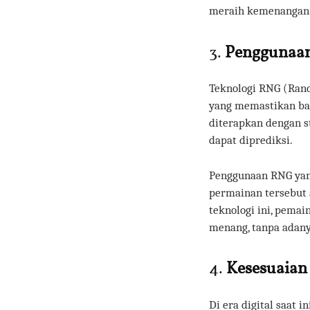
meraih kemenangan 
3.
Penggunaan
Teknologi RNG (Rand
yang memastikan bah
diterapkan dengan s
dapat diprediksi.
Penggunaan RNG yan
permainan tersebut 
teknologi ini, pema
menang, tanpa adany
4.
Kesesuaian
Di era digital saat 