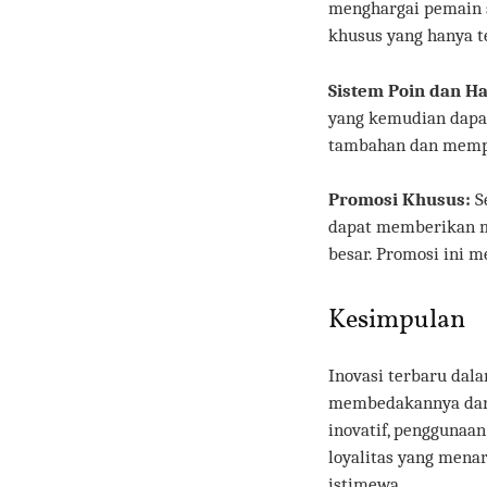
menghargai pemain se
khusus yang hanya te
Sistem Poin dan Ha
yang kemudian dapat
tambahan dan mempe
Promosi Khusus:
S
dapat memberikan ma
besar. Promosi ini 
Kesimpulan
Inovasi terbaru dal
membedakannya dari 
inovatif, penggunaa
loyalitas yang mena
istimewa.