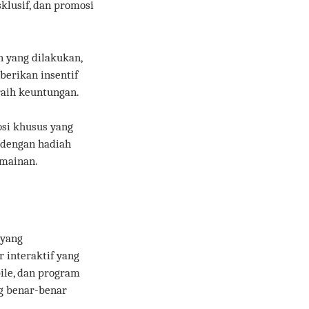
klusif, dan promosi
 yang dilakukan,
berikan insentif
aih keuntungan.
si khusus yang
 dengan hadiah
rmainan.
 yang
 interaktif yang
ile, dan program
g benar-benar