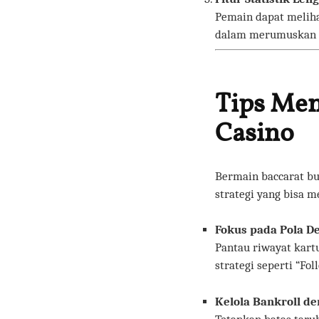
Pemain dapat melihat
dalam merumuskan s
Tips Men
Casino
Bermain baccarat b
strategi yang bisa
Fokus pada Pola D
Pantau riwayat kar
strategi seperti “F
Kelola Bankroll de