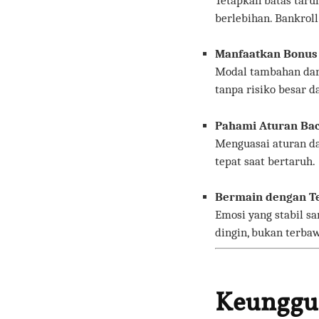
Tetapkan batas taru
berlebihan. Bankrol
Manfaatkan Bonus 
Modal tambahan dari
tanpa risiko besar d
Pahami Aturan Bac
Menguasai aturan da
tepat saat bertaruh.
Bermain dengan T
Emosi yang stabil s
dingin, bukan terba
Keunggul