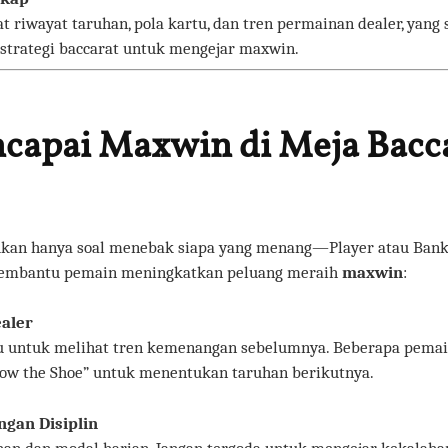
 riwayat taruhan, pola kartu, dan tren permainan dealer, yang
trategi baccarat untuk mengejar maxwin.
capai Maxwin di Meja Bacca
ukan hanya soal menebak siapa yang menang—Player atau Bank
 membantu pemain meningkatkan peluang meraih
maxwin
:
ealer
tu untuk melihat tren kemenangan sebelumnya. Beberapa pem
ollow the Shoe” untuk menentukan taruhan berikutnya.
ngan Disiplin