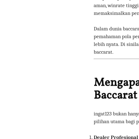
aman, winrate tinggi
memaksimalkan peng
Dalam dunia baccara
pemahaman pola per
lebih nyata. Di sini
baccarat.
Mengapa
Baccarat
ingat123 bukan hany
pilihan utama bagi 
Dealer Profesional