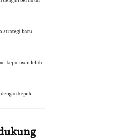
an dengan bertaruh
 strategi baru
at keputusan lebih
n dengan kepala
ndukung