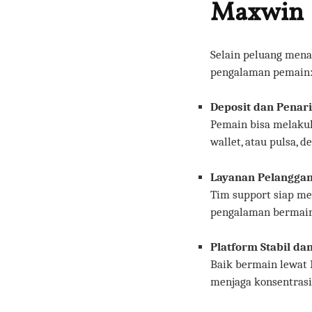
Maxwin
Selain peluang mena
pengalaman pemain
Deposit dan Penar
Pemain bisa melakuk
wallet, atau pulsa, 
Layanan Pelanggan
Tim support siap me
pengalaman bermain 
Platform Stabil dan
Baik bermain lewat 
menjaga konsentras