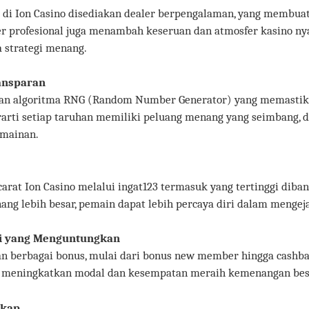
t di Ion Casino disediakan dealer berpengalaman, yang membua
aler profesional juga menambah keseruan dan atmosfer kasino ny
a strategi menang.
ransparan
an algoritma RNG (Random Number Generator) yang memastik
erarti setiap taruhan memiliki peluang menang yang seimbang, 
rmainan.
arat Ion Casino melalui ingat123 termasuk yang tertinggi diban
ng lebih besar, pemain dapat lebih percaya diri dalam mengej
i yang Menguntungkan
n berbagai bonus, mulai dari bonus new member hingga cashbac
 meningkatkan modal dan kesempatan meraih kemenangan bes
gkap