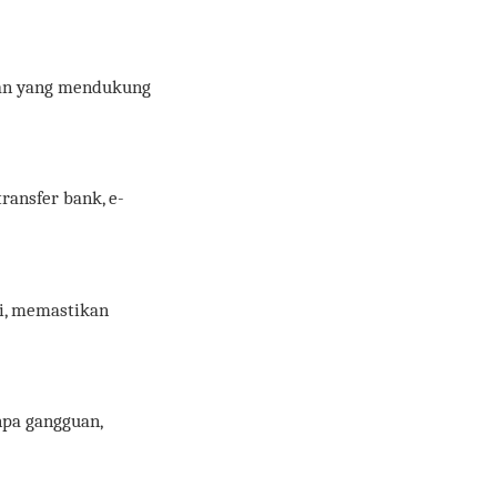
han yang mendukung
ransfer bank, e-
gi, memastikan
npa gangguan,