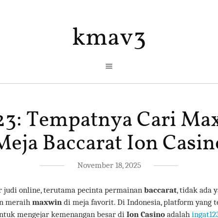
kmav3
23: Tempatnya Cari Ma
Meja Baccarat Ion Casin
November 18, 2025
 judi online, terutama pecinta permainan
baccarat
, tidak ada
an meraih
maxwin
di meja favorit. Di Indonesia, platform yang 
untuk mengejar kemenangan besar di
Ion Casino
adalah
ingat12