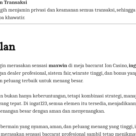
n Transaksi
ggih menjamin privasi dan keamanan semua transaksi, sehingga
a khawatir.
lan
gin merasakan sensasi
maxwin
di meja baccarat Ion Casino,
in
gan dealer profesional, sistem fair, winrate tinggi, dan bonus y
 peluang terbaik untuk menang besar.
 bukan hanya keberuntungan, tetapi kombinasi strategi, mana
ang tepat. Di ingat123, semua elemen itu tersedia, menjadikan
enangan besar dengan aman dan menyenangkan.
bermain yang nyaman, aman, dan peluang menang yang tinggi, 
 merasakan sensasi baccarat profesional sambil tetap menikma