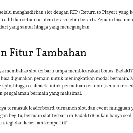
 selalu menghadirkan slot dengan RTP (Return to Player) yang ko
h adil dan setiap taruhan terasa lebih berarti. Pemain bisa me
 dari yang santai hingga yang menegangkan.
n Fitur Tambahan
nya membahas slot terbaru tanpa membicarakan bonus. Badak1
 bisa digunakan pemain untuk meningkatkan modal bermain. M
ee spin, hingga cashback untuk permainan tertentu, semua ter
n pengalaman bermain yang maksimal.
nya termasuk leaderboard, turnamen slot, dan event mingguan
gan begitu, bermain slot terbaru di Badak178 bukan hanya soal
strategi dan keseruan kompetitif.