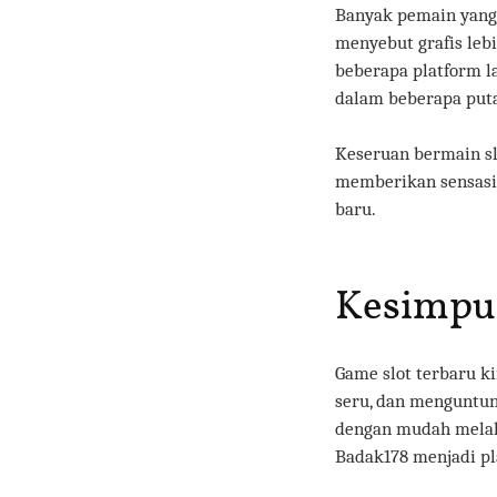
Banyak pemain yang
menyebut grafis lebi
beberapa platform l
dalam beberapa put
Keseruan bermain slo
memberikan sensasi
baru.
Kesimpu
Game slot terbaru ki
seru, dan menguntung
dengan mudah melalu
Badak178 menjadi pla