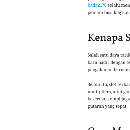
badak178
selalu men
pemain bisa langsun
Kenapa S
Salah satu daya tari
baru hadir dengan t
pengalaman bermain 
Selain itu, slot terb
multipliers, mini ga
keseruan, tetapi ju
putaran yang tepat.