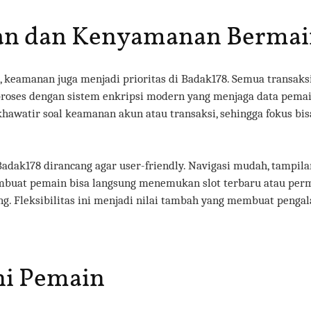
n dan Kenyamanan Bermai
, keamanan juga menjadi prioritas di Badak178. Semua transaksi
proses dengan sistem enkripsi modern yang menjaga data pemai
khawatir soal keamanan akun atau transaksi, sehingga fokus bi
 Badak178 dirancang agar user-friendly. Navigasi mudah, tampila
buat pemain bisa langsung menemukan slot terbaru atau perm
g. Fleksibilitas ini menjadi nilai tambah yang membuat penga
ni Pemain