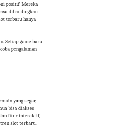
i positif. Mereka
erasa dibandingkan
lot terbaru hanya
an. Setiap game baru
ncoba pengalaman
main yang segar,
emua bisa diakses
 fitur interaktif,
ren slot terbaru.