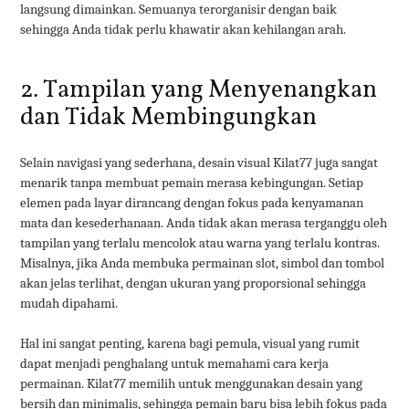
langsung dimainkan. Semuanya terorganisir dengan baik
sehingga Anda tidak perlu khawatir akan kehilangan arah.
2. Tampilan yang Menyenangkan
dan Tidak Membingungkan
Selain navigasi yang sederhana, desain visual Kilat77 juga sangat
menarik tanpa membuat pemain merasa kebingungan. Setiap
elemen pada layar dirancang dengan fokus pada kenyamanan
mata dan kesederhanaan. Anda tidak akan merasa terganggu oleh
tampilan yang terlalu mencolok atau warna yang terlalu kontras.
Misalnya, jika Anda membuka permainan slot, simbol dan tombol
akan jelas terlihat, dengan ukuran yang proporsional sehingga
mudah dipahami.
Hal ini sangat penting, karena bagi pemula, visual yang rumit
dapat menjadi penghalang untuk memahami cara kerja
permainan. Kilat77 memilih untuk menggunakan desain yang
bersih dan minimalis, sehingga pemain baru bisa lebih fokus pada