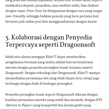
melakukan deposit, penarikan, atau melihat saldo, bisa diakses
dengan cepat. Fitur-fitur ini diorganisasi dengan cara yang sangat
user-friendly, sehingga bahkan pemula yang baru pertama kali
bermain judi online pun bisa menggunakannya dengan lancar.
5. Kolaborasi dengan Penyedia
Terpercaya seperti Dragoonsoft
Salah satu alasan mengapa Kilat77 dapat memberikan
pengalaman bermain yang mulus adalah karena kemitraan
mereka dengan penyedia perangkat lunak ternama seperti
Dragoonsoft. Dengan teknologi dari Dragoonsoft, Kilat77 mampu
menyediakan permainan slot yang tidak hanya seru, tetapi juga
berfungsi dengan baik di berbagai perangkat.
Penyedia perangkat lunak seperti Dragoonsoft dikenal dengan
kualitas permainan mereka yang stabil dan menarik, dengan RTP
(Return to Player) yang kompetitif dan desain grafis yang