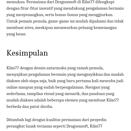
memukau. Permainan dari Dragoonsoft di Kilat77 dilengkapi
dengan fitur-fitur inovatif yang mendukung pengalaman bermain
yang menyenangkan, serta bonus-bonus yang menggiurkan.
Untuk pemain pemula, game-game ini mudah dipahami dan tidak
membuat stres, meskipun menawarkan peluang kemenangan
yang besar.
Kesimpulan
Kilat77 dengan desain antarmuka yang ramah pemula,
menyajikan pengalaman bermain yang mengasyikkan dan mudah
diakses oleh siapa saja, baik yang baru pertama kali mencoba judi
online maupun yang sudah berpengalaman. Navigasi yang
sederhana, tampilan visual yang menarik, dan panduan yang
mudah diakses adalah beberapa elemen yang membuat Kilat77
berbeda dan patut dicoba.
Ditambah lagi dengan kualitas permainan dari penyedia
perangkat lunak ternama seperti Dragoonsoft, Kilat77