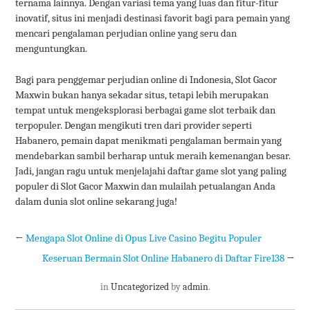
ternama lainnya. Dengan variasi tema yang luas dan fitur-fitur
inovatif, situs ini menjadi destinasi favorit bagi para pemain yang
mencari pengalaman perjudian online yang seru dan
menguntungkan.
Bagi para penggemar perjudian online di Indonesia, Slot Gacor
Maxwin bukan hanya sekadar situs, tetapi lebih merupakan
tempat untuk mengeksplorasi berbagai game slot terbaik dan
terpopuler. Dengan mengikuti tren dari provider seperti
Habanero, pemain dapat menikmati pengalaman bermain yang
mendebarkan sambil berharap untuk meraih kemenangan besar.
Jadi, jangan ragu untuk menjelajahi daftar game slot yang paling
populer di Slot Gacor Maxwin dan mulailah petualangan Anda
dalam dunia slot online sekarang juga!
←
Mengapa Slot Online di Opus Live Casino Begitu Populer
Keseruan Bermain Slot Online Habanero di Daftar Fire138
→
in
Uncategorized
by
admin
.