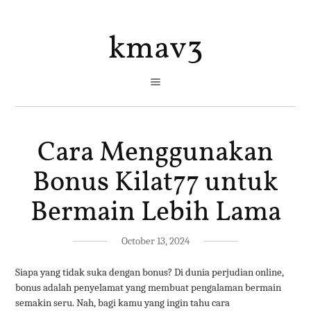
kmav3
Cara Menggunakan
Bonus Kilat77 untuk
Bermain Lebih Lama
October 13, 2024
Siapa yang tidak suka dengan bonus? Di dunia perjudian online,
bonus adalah penyelamat yang membuat pengalaman bermain
semakin seru. Nah, bagi kamu yang ingin tahu cara