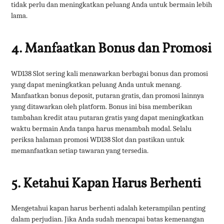
tidak perlu dan meningkatkan peluang Anda untuk bermain lebih
lama.
4. Manfaatkan Bonus dan Promosi
WD138 Slot sering kali menawarkan berbagai bonus dan promosi
yang dapat meningkatkan peluang Anda untuk menang.
Manfaatkan bonus deposit, putaran gratis, dan promosi lainnya
yang ditawarkan oleh platform. Bonus ini bisa memberikan
tambahan kredit atau putaran gratis yang dapat meningkatkan
waktu bermain Anda tanpa harus menambah modal. Selalu
periksa halaman promosi WD138 Slot dan pastikan untuk
memanfaatkan setiap tawaran yang tersedia.
5. Ketahui Kapan Harus Berhenti
Mengetahui kapan harus berhenti adalah keterampilan penting
dalam perjudian. Jika Anda sudah mencapai batas kemenangan