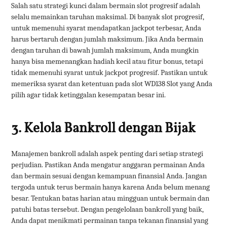
Salah satu strategi kunci dalam bermain slot progresif adalah
selalu memainkan taruhan maksimal. Di banyak slot progresif,
untuk memenuhi syarat mendapatkan jackpot terbesar, Anda
harus bertaruh dengan jumlah maksimum. Jika Anda bermain
dengan taruhan di bawah jumlah maksimum, Anda mungkin
hanya bisa memenangkan hadiah kecil atau fitur bonus, tetapi
tidak memenuhi syarat untuk jackpot progresif. Pastikan untuk
memeriksa syarat dan ketentuan pada slot WD138 Slot yang Anda
pilih agar tidak ketinggalan kesempatan besar ini.
3. Kelola Bankroll dengan Bijak
Manajemen bankroll adalah aspek penting dari setiap strategi
perjudian. Pastikan Anda mengatur anggaran permainan Anda
dan bermain sesuai dengan kemampuan finansial Anda. Jangan
tergoda untuk terus bermain hanya karena Anda belum menang
besar. Tentukan batas harian atau mingguan untuk bermain dan
patuhi batas tersebut. Dengan pengelolaan bankroll yang baik,
Anda dapat menikmati permainan tanpa tekanan finansial yang