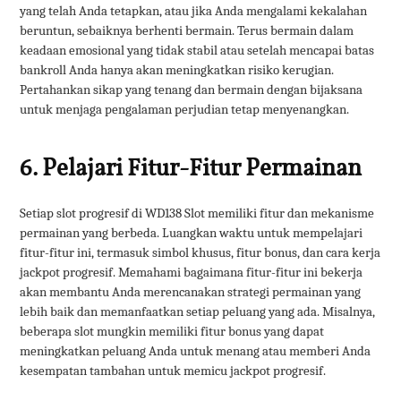
yang telah Anda tetapkan, atau jika Anda mengalami kekalahan
beruntun, sebaiknya berhenti bermain. Terus bermain dalam
keadaan emosional yang tidak stabil atau setelah mencapai batas
bankroll Anda hanya akan meningkatkan risiko kerugian.
Pertahankan sikap yang tenang dan bermain dengan bijaksana
untuk menjaga pengalaman perjudian tetap menyenangkan.
6. Pelajari Fitur-Fitur Permainan
Setiap slot progresif di WD138 Slot memiliki fitur dan mekanisme
permainan yang berbeda. Luangkan waktu untuk mempelajari
fitur-fitur ini, termasuk simbol khusus, fitur bonus, dan cara kerja
jackpot progresif. Memahami bagaimana fitur-fitur ini bekerja
akan membantu Anda merencanakan strategi permainan yang
lebih baik dan memanfaatkan setiap peluang yang ada. Misalnya,
beberapa slot mungkin memiliki fitur bonus yang dapat
meningkatkan peluang Anda untuk menang atau memberi Anda
kesempatan tambahan untuk memicu jackpot progresif.