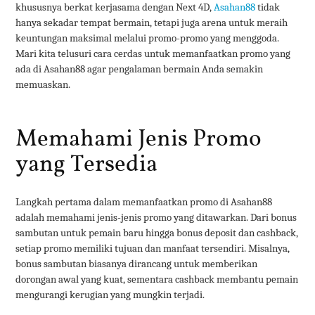
khususnya berkat kerjasama dengan Next 4D,
Asahan88
tidak
hanya sekadar tempat bermain, tetapi juga arena untuk meraih
keuntungan maksimal melalui promo-promo yang menggoda.
Mari kita telusuri cara cerdas untuk memanfaatkan promo yang
ada di Asahan88 agar pengalaman bermain Anda semakin
memuaskan.
Memahami Jenis Promo
yang Tersedia
Langkah pertama dalam memanfaatkan promo di Asahan88
adalah memahami jenis-jenis promo yang ditawarkan. Dari bonus
sambutan untuk pemain baru hingga bonus deposit dan cashback,
setiap promo memiliki tujuan dan manfaat tersendiri. Misalnya,
bonus sambutan biasanya dirancang untuk memberikan
dorongan awal yang kuat, sementara cashback membantu pemain
mengurangi kerugian yang mungkin terjadi.