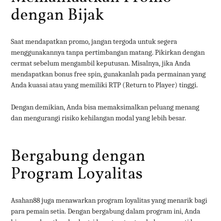
dengan Bijak
Saat mendapatkan promo, jangan tergoda untuk segera
menggunakannya tanpa pertimbangan matang. Pikirkan dengan
cermat sebelum mengambil keputusan. Misalnya, jika Anda
mendapatkan bonus free spin, gunakanlah pada permainan yang
Anda kuasai atau yang memiliki RTP (Return to Player) tinggi.
Dengan demikian, Anda bisa memaksimalkan peluang menang
dan mengurangi risiko kehilangan modal yang lebih besar.
Bergabung dengan
Program Loyalitas
Asahan88 juga menawarkan program loyalitas yang menarik bagi
para pemain setia. Dengan bergabung dalam program ini, Anda