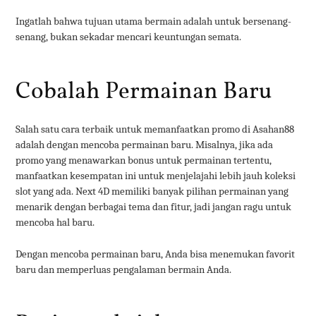
Ingatlah bahwa tujuan utama bermain adalah untuk bersenang-
senang, bukan sekadar mencari keuntungan semata.
Cobalah Permainan Baru
Salah satu cara terbaik untuk memanfaatkan promo di Asahan88
adalah dengan mencoba permainan baru. Misalnya, jika ada
promo yang menawarkan bonus untuk permainan tertentu,
manfaatkan kesempatan ini untuk menjelajahi lebih jauh koleksi
slot yang ada. Next 4D memiliki banyak pilihan permainan yang
menarik dengan berbagai tema dan fitur, jadi jangan ragu untuk
mencoba hal baru.
Dengan mencoba permainan baru, Anda bisa menemukan favorit
baru dan memperluas pengalaman bermain Anda.