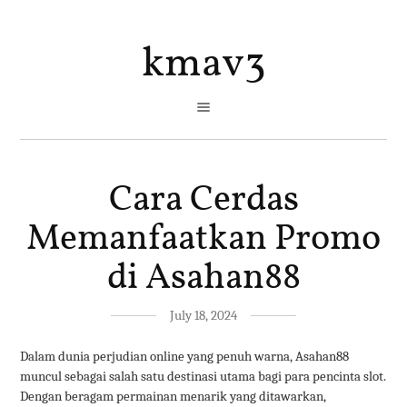
kmav3
Cara Cerdas
Memanfaatkan Promo
di Asahan88
July 18, 2024
Dalam dunia perjudian online yang penuh warna, Asahan88
muncul sebagai salah satu destinasi utama bagi para pencinta slot.
Dengan beragam permainan menarik yang ditawarkan,