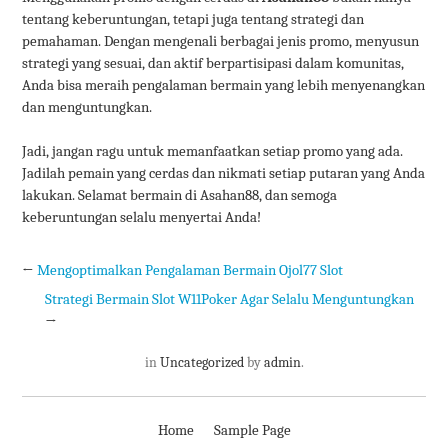
tentang keberuntungan, tetapi juga tentang strategi dan
pemahaman. Dengan mengenali berbagai jenis promo, menyusun
strategi yang sesuai, dan aktif berpartisipasi dalam komunitas,
Anda bisa meraih pengalaman bermain yang lebih menyenangkan
dan menguntungkan.
Jadi, jangan ragu untuk memanfaatkan setiap promo yang ada.
Jadilah pemain yang cerdas dan nikmati setiap putaran yang Anda
lakukan. Selamat bermain di Asahan88, dan semoga
keberuntungan selalu menyertai Anda!
←
Mengoptimalkan Pengalaman Bermain Ojol77 Slot
Strategi Bermain Slot W11Poker Agar Selalu Menguntungkan
→
in
Uncategorized
by
admin
.
Home
Sample Page