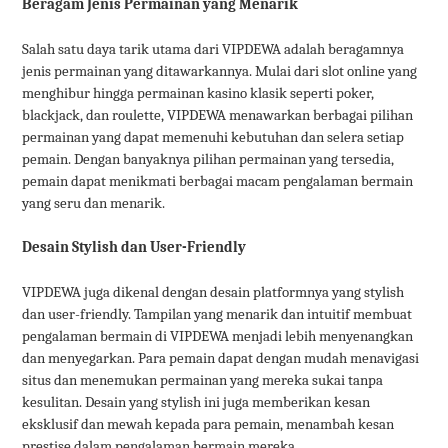
Beragam Jenis Permainan yang Menarik
Salah satu daya tarik utama dari VIPDEWA adalah beragamnya
jenis permainan yang ditawarkannya. Mulai dari slot online yang
menghibur hingga permainan kasino klasik seperti poker,
blackjack, dan roulette, VIPDEWA menawarkan berbagai pilihan
permainan yang dapat memenuhi kebutuhan dan selera setiap
pemain. Dengan banyaknya pilihan permainan yang tersedia,
pemain dapat menikmati berbagai macam pengalaman bermain
yang seru dan menarik.
Desain Stylish dan User-Friendly
VIPDEWA juga dikenal dengan desain platformnya yang stylish
dan user-friendly. Tampilan yang menarik dan intuitif membuat
pengalaman bermain di VIPDEWA menjadi lebih menyenangkan
dan menyegarkan. Para pemain dapat dengan mudah menavigasi
situs dan menemukan permainan yang mereka sukai tanpa
kesulitan. Desain yang stylish ini juga memberikan kesan
eksklusif dan mewah kepada para pemain, menambah kesan
prestise dalam pengalaman bermain mereka.