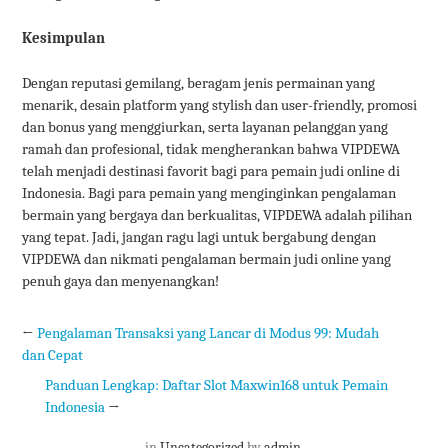
Kesimpulan
Dengan reputasi gemilang, beragam jenis permainan yang
menarik, desain platform yang stylish dan user-friendly, promosi
dan bonus yang menggiurkan, serta layanan pelanggan yang
ramah dan profesional, tidak mengherankan bahwa VIPDEWA
telah menjadi destinasi favorit bagi para pemain judi online di
Indonesia. Bagi para pemain yang menginginkan pengalaman
bermain yang bergaya dan berkualitas, VIPDEWA adalah pilihan
yang tepat. Jadi, jangan ragu lagi untuk bergabung dengan
VIPDEWA dan nikmati pengalaman bermain judi online yang
penuh gaya dan menyenangkan!
←
Pengalaman Transaksi yang Lancar di Modus 99: Mudah
dan Cepat
Panduan Lengkap: Daftar Slot Maxwin168 untuk Pemain
Indonesia
→
in
Uncategorized
by
admin
.